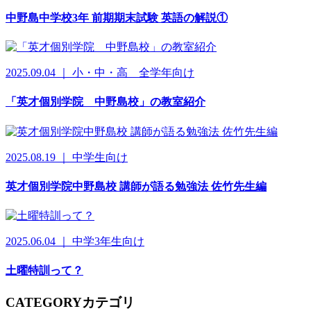
中野島中学校3年 前期期末試験 英語の解説①
2025.09.04 ｜ 小・中・高 全学年向け
「英才個別学院 中野島校」の教室紹介
2025.08.19 ｜ 中学生向け
英才個別学院中野島校 講師が語る勉強法 佐竹先生編
2025.06.04 ｜ 中学3年生向け
土曜特訓って？
CATEGORY
カテゴリ