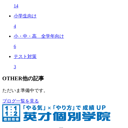
14
小学生向け
4
小・中・高 全学年向け
6
テスト対策
3
OTHER
他の記事
ただいま準備中です。
ブログ一覧を見る