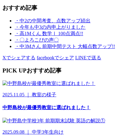
おすすめ記事
・中2の中間考査、点数アップ続出
・今年も中3の内申上がりました
・高1Mくん 数学Ⅰ 100点満点!!
・〇よろこびの声〇
・中3Mさん 前期中間テスト 大幅点数アップ!!
Xでシェアする
facebookでシェア
LINEで送る
PICK UP
おすすめ記事
2025.11.05 ｜ 教室の様子
中野島校が最優秀教室に選ばれました！
2025.09.08 ｜ 中学3年生向け