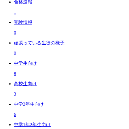
合格速報
1
受験情報
0
頑張っている生徒の様子
0
中学生向け
8
高校生向け
3
中学3年生向け
6
中学1年2年生向け