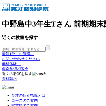
中野島中3年生Tさん 前期期末
近くの教室を探す
最短1分！お気軽に
お問い合わせください
無料体験・
個別学習相談会
近くの教室を探す
資料請求
英才の個別指導とは
コースのご案内
授業料のご案内