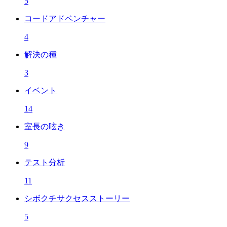
5
コードアドベンチャー
4
解決の種
3
イベント
14
室長の呟き
9
テスト分析
11
シボクチサクセスストーリー
5