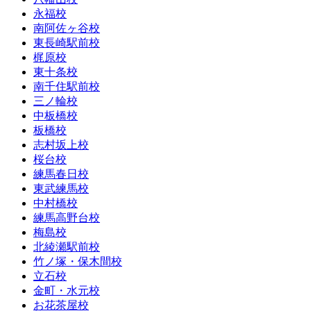
永福校
南阿佐ヶ谷校
東長崎駅前校
梶原校
東十条校
南千住駅前校
三ノ輪校
中板橋校
板橋校
志村坂上校
桜台校
練馬春日校
東武練馬校
中村橋校
練馬高野台校
梅島校
北綾瀬駅前校
竹ノ塚・保木間校
立石校
金町・水元校
お花茶屋校