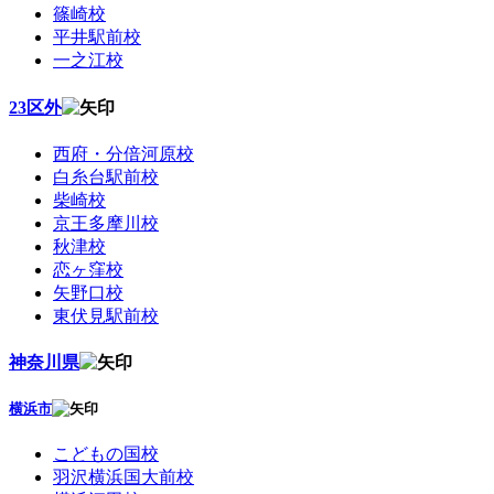
篠崎校
平井駅前校
一之江校
23区外
西府・分倍河原校
白糸台駅前校
柴崎校
京王多摩川校
秋津校
恋ヶ窪校
矢野口校
東伏見駅前校
神奈川県
横浜市
こどもの国校
羽沢横浜国大前校