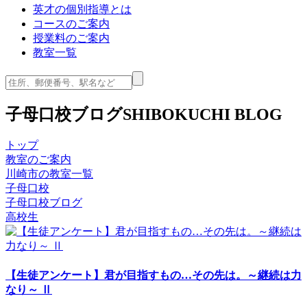
英才の個別指導とは
コースのご案内
授業料のご案内
教室一覧
子母口校ブログ
SHIBOKUCHI BLOG
トップ
教室のご案内
川崎市の教室一覧
子母口校
子母口校ブログ
高校生
【生徒アンケート】君が目指すもの…その先は。～継続は力
なり～ Ⅱ