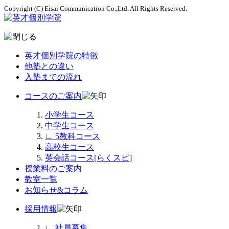
Copyright (C) Eisai Communication Co.,Ltd. All Rights Reserved.
英才個別学院の特徴
他塾との違い
入塾までの流れ
コースのご案内
小学生コース
中学生コース
∟
5教科コース
高校生コース
英会話コース[らくスピ]
授業料のご案内
教室一覧
お知らせ&コラム
採用情報
∟
社員募集