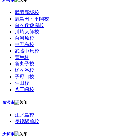
武蔵新城校
鹿島田・平間校
向ヶ丘遊園校
川崎大師校
向河原校
中野島校
武蔵中原校
菅生校
新丸子校
梶ヶ谷校
子母口校
生田校
八丁畷校
藤沢市
江ノ島校
長後駅前校
大和市