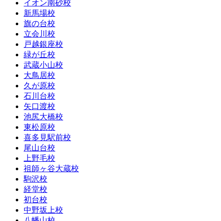
イオン南砂校
新馬場校
旗の台校
立会川校
戸越銀座校
緑が丘校
武蔵小山校
大鳥居校
久が原校
石川台校
矢口渡校
池尻大橋校
東松原校
喜多見駅前校
尾山台校
上野毛校
祖師ヶ谷大蔵校
駒沢校
経堂校
初台校
中野坂上校
八幡山校