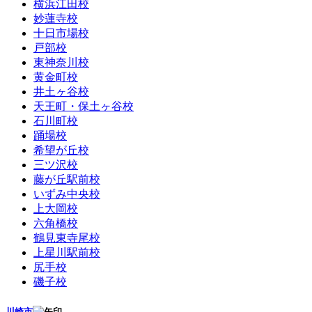
横浜江田校
妙蓮寺校
十日市場校
戸部校
東神奈川校
黄金町校
井土ヶ谷校
天王町・保土ヶ谷校
石川町校
踊場校
希望が丘校
三ツ沢校
藤が丘駅前校
いずみ中央校
上大岡校
六角橋校
鶴見東寺尾校
上星川駅前校
尻手校
磯子校
川崎市