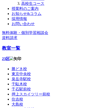
高校生コース
授業料のご案内
お知らせ&コラム
採用情報
お問い合わせ
無料体験・個別学習相談会
資料請求
教室一覧
23区
勝どき校
東京中央校
泉岳寺駅校
千駄木校
千石駅前校
押上スカイツリー前校
住吉校
大島校