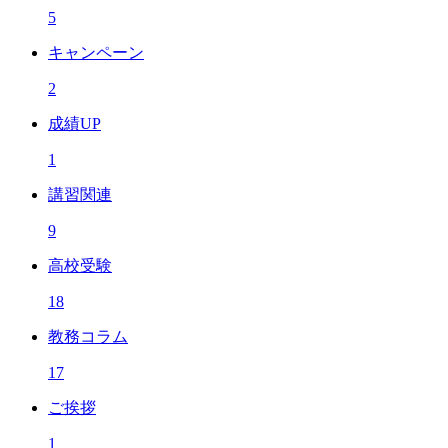
5
キャンペーン
2
成績UP
1
講習関連
9
高校受験
18
教務コラム
17
ご挨拶
1