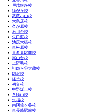
立会川校
戸越銀座校
緑が丘校
武蔵小山校
大鳥居校
久が原校
石川台校
矢口渡校
池尻大橋校
東松原校
喜多見駅前校
尾山台校
上野毛校
祖師ヶ谷大蔵校
駒沢校
経堂校
初台校
中野坂上校
八幡山校
永福校
南阿佐ヶ谷校
東長崎駅前校