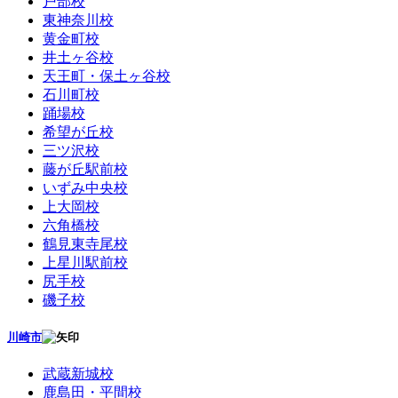
戸部校
東神奈川校
黄金町校
井土ヶ谷校
天王町・保土ヶ谷校
石川町校
踊場校
希望が丘校
三ツ沢校
藤が丘駅前校
いずみ中央校
上大岡校
六角橋校
鶴見東寺尾校
上星川駅前校
尻手校
磯子校
川崎市
武蔵新城校
鹿島田・平間校