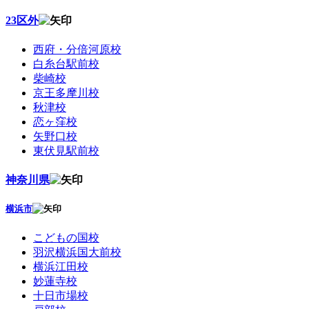
23区外
西府・分倍河原校
白糸台駅前校
柴崎校
京王多摩川校
秋津校
恋ヶ窪校
矢野口校
東伏見駅前校
神奈川県
横浜市
こどもの国校
羽沢横浜国大前校
横浜江田校
妙蓮寺校
十日市場校