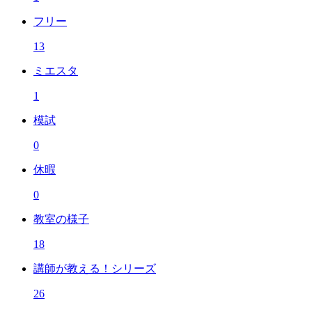
フリー
13
ミエスタ
1
模試
0
休暇
0
教室の様子
18
講師が教える！シリーズ
26