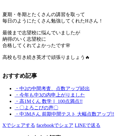
夏期・冬期とたくさんの講習を取って
毎日のようにたくさん勉強してくれたHさん！
最後まで志望校に悩んでいましたが
納得のいく志望校に
合格してくれてよかったです🌸
高校も引き続き英才で頑張りましょう🔥
おすすめ記事
・中2の中間考査、点数アップ続出
・今年も中3の内申上がりました
・高1Mくん 数学Ⅰ 100点満点!!
・〇よろこびの声〇
・中3Mさん 前期中間テスト 大幅点数アップ!!
Xでシェアする
facebookでシェア
LINEで送る