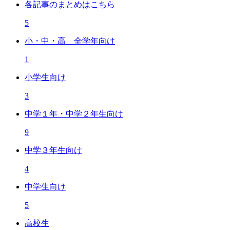
各記事のまとめはこちら
5
小・中・高 全学年向け
1
小学生向け
3
中学１年・中学２年生向け
9
中学３年生向け
4
中学生向け
5
高校生