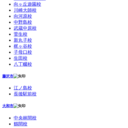
向ヶ丘遊園校
川崎大師校
向河原校
中野島校
武蔵中原校
菅生校
新丸子校
梶ヶ谷校
子母口校
生田校
八丁畷校
藤沢市
江ノ島校
長後駅前校
大和市
中央林間校
鶴間校