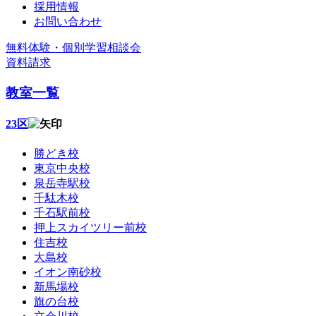
採用情報
お問い合わせ
無料体験・個別学習相談会
資料請求
教室一覧
23区
勝どき校
東京中央校
泉岳寺駅校
千駄木校
千石駅前校
押上スカイツリー前校
住吉校
大島校
イオン南砂校
新馬場校
旗の台校