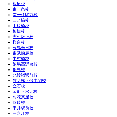
梶原校
東十条校
南千住駅前校
三ノ輪校
中板橋校
板橋校
志村坂上校
桜台校
練馬春日校
東武練馬校
中村橋校
練馬高野台校
梅島校
北綾瀬駅前校
竹ノ塚・保木間校
立石校
金町・水元校
お花茶屋校
篠崎校
平井駅前校
一之江校