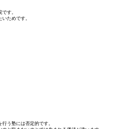
院です。
たいためです。
。
を行う塾には否定的です。