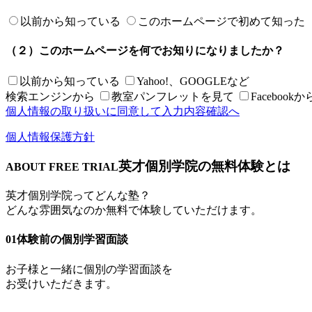
以前から知っている
このホームページで初めて知った
（２）このホームページを何でお知りになりましたか？
以前から知っている
Yahoo!、GOOGLEなど
検索エンジンから
教室パンフレットを見て
Facebookか
個人情報の取り扱いに同意して
入力内容確認へ
個人情報保護方針
英才個別学院の無料体験とは
ABOUT FREE TRIAL
英才個別学院ってどんな塾？
どんな雰囲気なのか無料で体験していただけます。
01
体験前の個別学習面談
お子様と一緒に個別の学習面談を
お受けいただきます。