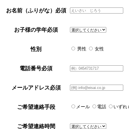
お名前（ふりがな）
必須
お子様の学年
必須
性別
男性
女性
電話番号
必須
メールアドレス
必須
ご希望連絡手段
メール
電話
いずれ
ご希望連絡時間