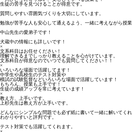
生徒の苦手を見つけることが得意です。
質問しやすい雰囲気づくりを大切にしています。
勉強が苦手な人も安心して通えるよう、一緒に考えながら授業
中山先生の愛弟子です！
犬蔵中の情報にも詳しいです！
×
文系科目はお任せください！
理解できるまでしっかり教えることを心がけています。
文系科目が得意なのでいつでも質問してください！！
×
いろいろな場面で活躍してます！
中学生や高校生のテスト対策や
模試の試験監督などいろいろな場面で活躍しています！
もちろん、授業も上手です！
生徒の成績アップを常に考えています！
×
教え方、上手いです。
上杉先生は教え方が上手いです。
どんなにシンプルな問題でも必ず紙に書いて一緒に解いてくれ
わかりやすいと評判です。
テスト対策でも活躍してくれます。
×