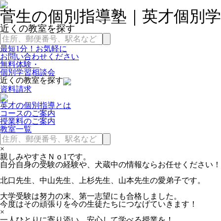
菅生の個別指導塾｜英才個別学
近くの教室を探す
最短1分！お気軽に
お問い合わせください
無料体験・
個別学習相談会
近くの教室を探す
資料請求
英才の個別指導とは
コースのご案内
授業料のご案内
教室一覧
×
親しみやすさＮｏ1です。
自分自身の受験の経験や、犬蔵中の情報ならお任せください！
北口先生、中山先生、上杉先生、山本先生の愛弟子です。
大学受験は努力の末、第一志望にも合格しました。
今度はその頑張りを今の生徒たちにつなげていきます！
×
一人ひとりに寄り添い、安心して学べる授業を！