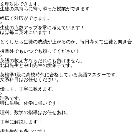
文理対応できます。
生徒の気持ちに寄り添った授業ができます！
幅広く対応ができます。
×
生徒の点数アップを常に考えています！
ほぼ毎日英才にいます！
どうしたら生徒の成績が上がるのか、毎日考えて生徒と向き合
授業外でもいつでも頼ってください！
×
英語の教え方ならだれにも負けません。
北口先生と中山先生の愛弟子です。
英検準1級に高校時代に合格している英語マスターです。
文系科目はお任せください。
優しく、丁寧に教えます。
×
理系です。
特に生物、化学に強いです！
理科、数学の指導はお任せあれ。
丁寧に解説します！
指名生徒も多いです！