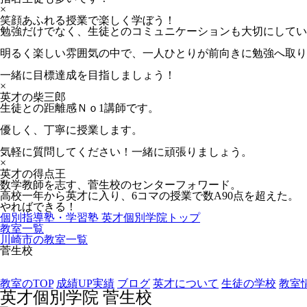
×
笑顔あふれる授業で楽しく学ぼう！
勉強だけでなく、生徒とのコミュニケーションも大切にしてい
明るく楽しい雰囲気の中で、一人ひとりが前向きに勉強へ取り
一緒に目標達成を目指しましょう！
×
英才の柴三郎
生徒との距離感Ｎｏ1講師です。
優しく、丁寧に授業します。
気軽に質問してください！一緒に頑張りましょう。
×
英才の得点王
数学教師を志す、菅生校のセンターフォワード。
高校一年から英才に入り、6コマの授業で数A90点を超えた。
やればできる！
個別指導塾・学習塾 英才個別学院
トップ
教室一覧
川崎市の教室一覧
菅生校
教室のTOP
成績UP実績
ブログ
英才について
生徒の学校
教室
英才個別学院
菅生校