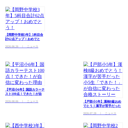
【岡野中学校3年】5科目合
計62点アップ！おめでと
う！
2026.06.26
｜ ニュース
【平沼小6年】国語カラーテ
スト100点！できた！が自
信に変わった理由
2026.08.06
｜ ニュース
【戸部小5年】漢検8級おめ
でとう！漢字が苦手だった
小5生「できた！」が自信に
2026.07.28
｜ ニュース
変わった合格ストーリー