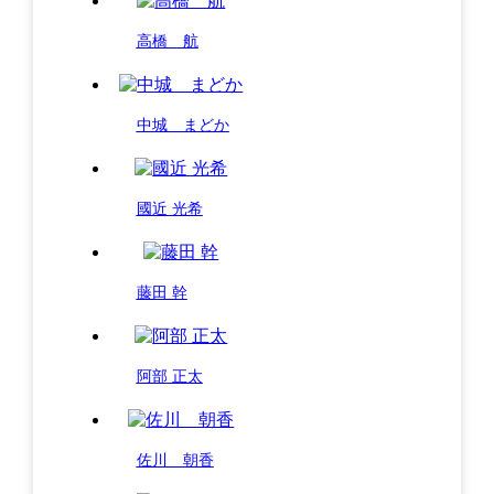
高橋 航
中城 まどか
國近 光希
藤田 幹
阿部 正太
佐川 朝香