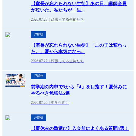
【室長が忘れられない生徒】あの日、講師全員
が泣いた。私たちが「生...
2026.07.28｜頑張ってる生徒たち
戸部校
【室長が忘れられない生徒】「この子は変わっ
た。」夏から本気になっ...
2026.07.27｜頑張ってる生徒たち
戸部校
前学期の内申で3から「4」を目指す！夏休みに
やるべき勉強法5選
2026.07.26｜中学生向け
戸部校
【夏休みの塾選び】入会前によくある質問5選！