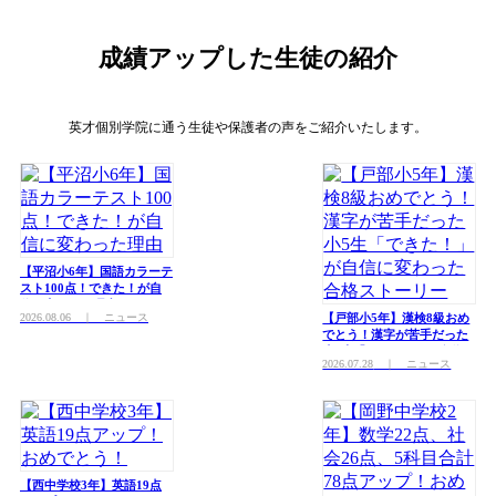
成績アップした生徒の紹介
英才個別学院に通う生徒や保護者の声をご紹介いたします。
【平沼小6年】国語カラーテ
スト100点！できた！が自
信に変わった理由
2026.08.06
｜ ニュース
【戸部小5年】漢検8級おめ
でとう！漢字が苦手だった
小5生「できた！」が自信に
2026.07.28
｜ ニュース
変わった合格ストーリー
【西中学校3年】英語19点