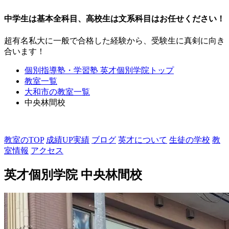
中学生は基本全科目、高校生は文系科目はお任せください！
超有名私大に一般で合格した経験から、受験生に真剣に向き
合います！
個別指導塾・学習塾 英才個別学院
トップ
教室一覧
大和市の教室一覧
中央林間校
教室のTOP
成績UP実績
ブログ
英才について
生徒の学校
教
室情報
アクセス
英才個別学院
中央林間校