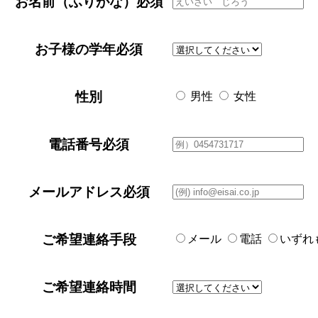
お名前（ふりがな）
必須
お子様の学年
必須
性別
男性
女性
電話番号
必須
メールアドレス
必須
ご希望連絡手段
メール
電話
いずれ
ご希望連絡時間