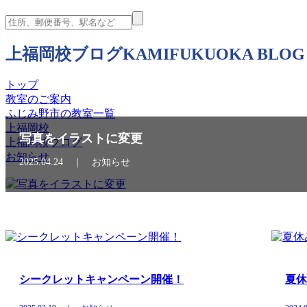
上福岡校ブログ
KAMIFUKUOKA BLOG
トップ
教室のご案内
ふじみ野市の教室一覧
上福岡校
写真をイラストに変更
上福岡校ブログ
お知らせ
2025.04.24 ｜ お知らせ
シークレットキャンペーン開催！
夏休