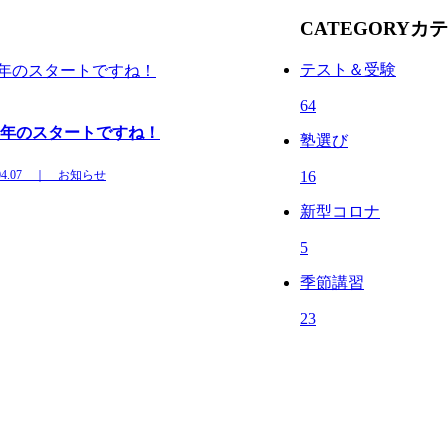
CATEGORY
カテ
テスト＆受験
64
年のスタートですね！
塾選び
2.04.07 ｜ お知らせ
16
新型コロナ
5
季節講習
23