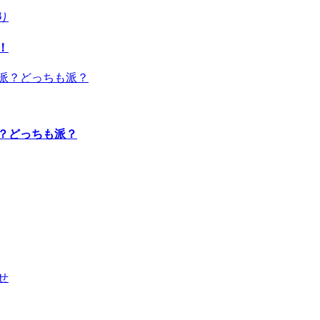
より
！
？どっちも派？
らせ