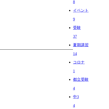
8
イベント
9
受験
37
夏期講習
14
コロナ
1
都立受験
4
中3
4