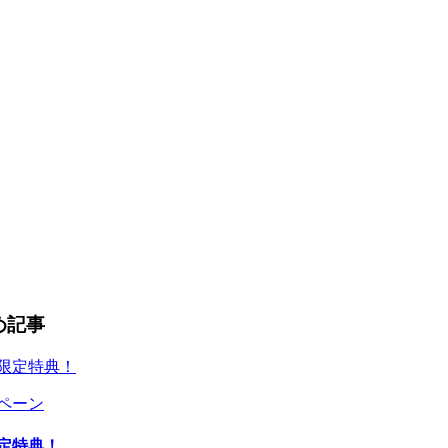
め記事
ャンペーン
限定特典！