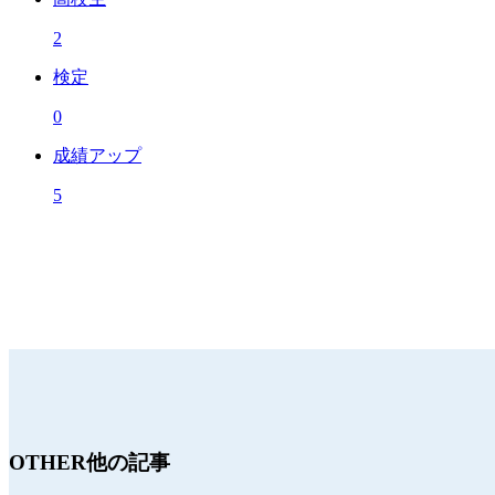
2
検定
0
成績アップ
5
OTHER
他の記事