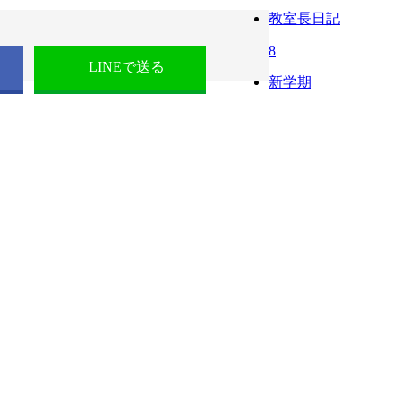
教室長日記
8
LINEで送る
新学期