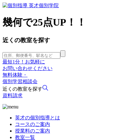
幾何で25点UP！！
近くの教室を探す
最短1分！お気軽に
お問い合わせください
無料体験・
個別学習相談会
近くの教室を探す
資料請求
英才の個別指導とは
コースのご案内
授業料のご案内
教室一覧