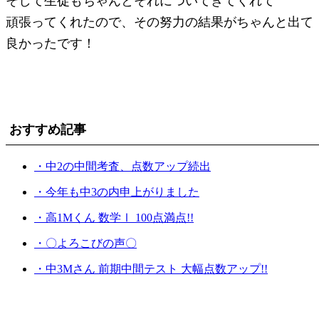
そして生徒もちゃんとそれについてきてくれて
頑張ってくれたので、その努力の結果がちゃんと出て
良かったです！
おすすめ記事
・中2の中間考査、点数アップ続出
・今年も中3の内申上がりました
・高1Mくん 数学Ⅰ 100点満点!!
・〇よろこびの声〇
・中3Mさん 前期中間テスト 大幅点数アップ!!