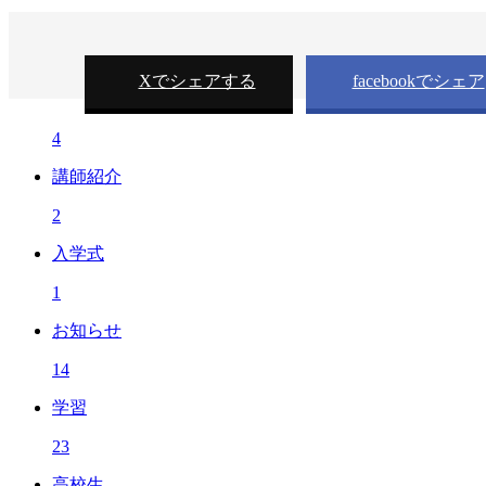
Xでシェアする
facebookでシェア
4
講師紹介
2
入学式
1
お知らせ
14
学習
23
高校生