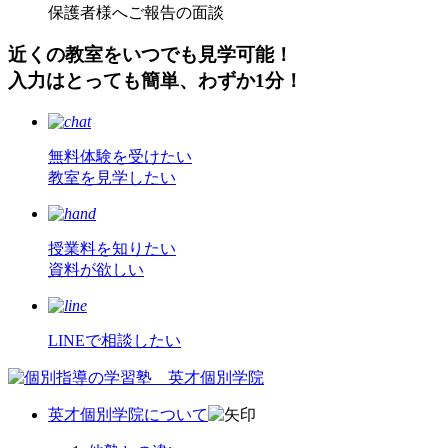
保護者様へご報告の面談
近くの教室をいつでも見学可能！
入力はとっても簡単、わずか1分！
無料体験
を
受
けたい
教室
を
見学
したい
授業料
を
知
りたい
資料
が
欲
しい
LINEで相談したい
英才個別学院について