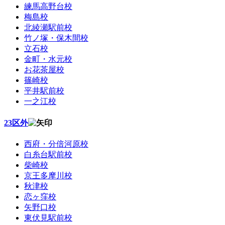
練馬高野台校
梅島校
北綾瀬駅前校
竹ノ塚・保木間校
立石校
金町・水元校
お花茶屋校
篠崎校
平井駅前校
一之江校
23区外
西府・分倍河原校
白糸台駅前校
柴崎校
京王多摩川校
秋津校
恋ヶ窪校
矢野口校
東伏見駅前校