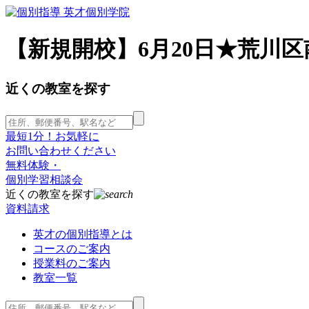
【新規開校】6月20日★荒川
近くの教室を探す
最短1分！お気軽に
お問い合わせください
無料体験・
個別学習相談会
近くの教室を探す
資料請求
英才の個別指導とは
コースのご案内
授業料のご案内
教室一覧