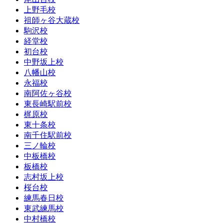
上野毛校
祖師ヶ谷大蔵校
駒沢校
経堂校
初台校
中野坂上校
八幡山校
永福校
南阿佐ヶ谷校
東長崎駅前校
梶原校
東十条校
南千住駅前校
三ノ輪校
中板橋校
板橋校
志村坂上校
桜台校
練馬春日校
東武練馬校
中村橋校