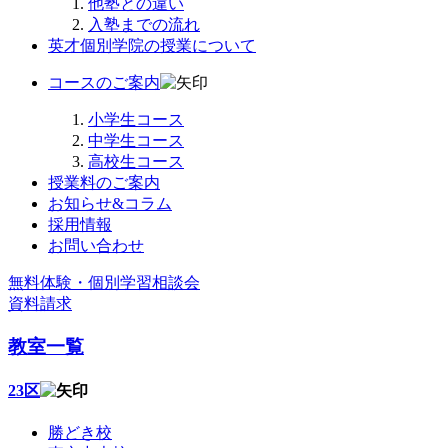
他塾との違い
入塾までの流れ
英才個別学院の授業について
コースのご案内
小学生コース
中学生コース
高校生コース
授業料のご案内
お知らせ&コラム
採用情報
お問い合わせ
無料体験・個別学習相談会
資料請求
教室一覧
23区
勝どき校