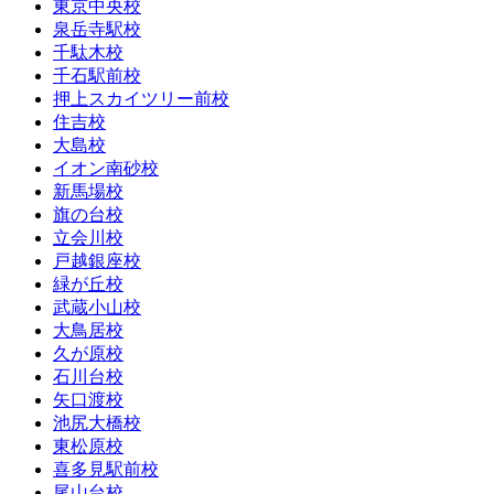
東京中央校
泉岳寺駅校
千駄木校
千石駅前校
押上スカイツリー前校
住吉校
大島校
イオン南砂校
新馬場校
旗の台校
立会川校
戸越銀座校
緑が丘校
武蔵小山校
大鳥居校
久が原校
石川台校
矢口渡校
池尻大橋校
東松原校
喜多見駅前校
尾山台校