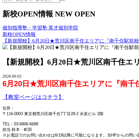
新校OPEN情報
NEW OPEN
個別指導塾・学習塾 英才個別学院
新校OPEN情報
【新規開校】6月20日★荒川区南千住エリアに『南千住駅前校
【新規開校】6月20日★荒川区南千住エ
2026.06.02
6月20日★荒川区南千住
エリアに『南千住
【教室ページはコチラ】
住所：
〒116-0003 東京都荒川区南千住7丁目28-2 永楽ビル 2階
TEL：03-6806-6688
担当:鈴木・町田
※お電話でのお問い合わせは6/19以降に可能になります。当HPからの問