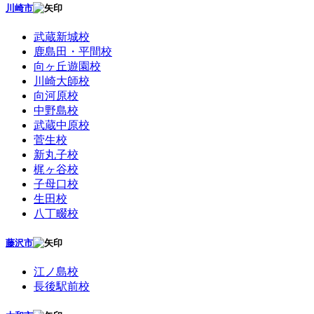
川崎市
武蔵新城校
鹿島田・平間校
向ヶ丘遊園校
川崎大師校
向河原校
中野島校
武蔵中原校
菅生校
新丸子校
梶ヶ谷校
子母口校
生田校
八丁畷校
藤沢市
江ノ島校
長後駅前校