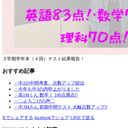
３学期学年末（４回）テスト結果報告！
おすすめ記事
・中2の中間考査、点数アップ続出
・今年も中3の内申上がりました
・高1Mくん 数学Ⅰ 100点満点!!
・〇よろこびの声〇
・中3Mさん 前期中間テスト 大幅点数アップ!!
Xでシェアする
facebookでシェア
LINEで送る