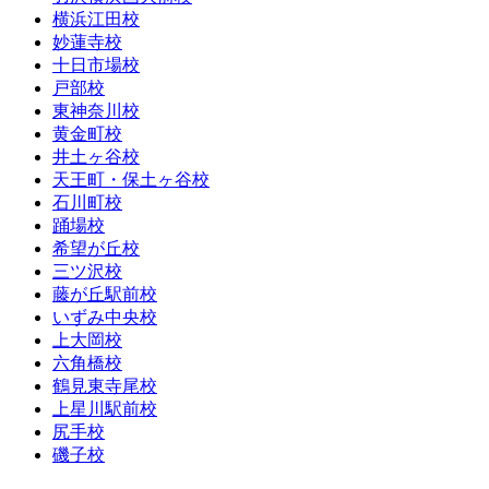
横浜江田校
妙蓮寺校
十日市場校
戸部校
東神奈川校
黄金町校
井土ヶ谷校
天王町・保土ヶ谷校
石川町校
踊場校
希望が丘校
三ツ沢校
藤が丘駅前校
いずみ中央校
上大岡校
六角橋校
鶴見東寺尾校
上星川駅前校
尻手校
磯子校