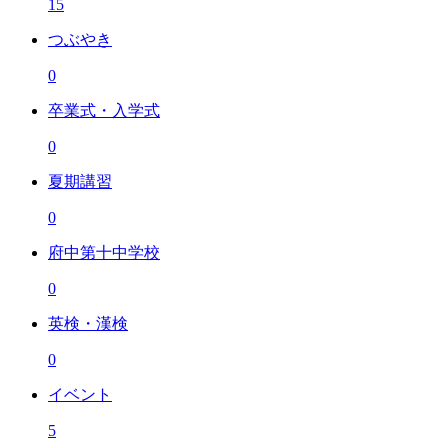
15
つぶやき
0
卒業式・入学式
0
夏期講習
0
府中第十中学校
0
英検・漢検
0
イベント
5