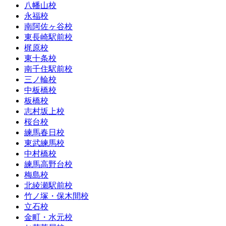
八幡山校
永福校
南阿佐ヶ谷校
東長崎駅前校
梶原校
東十条校
南千住駅前校
三ノ輪校
中板橋校
板橋校
志村坂上校
桜台校
練馬春日校
東武練馬校
中村橋校
練馬高野台校
梅島校
北綾瀬駅前校
竹ノ塚・保木間校
立石校
金町・水元校