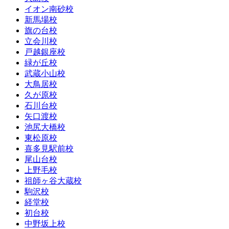
イオン南砂校
新馬場校
旗の台校
立会川校
戸越銀座校
緑が丘校
武蔵小山校
大鳥居校
久が原校
石川台校
矢口渡校
池尻大橋校
東松原校
喜多見駅前校
尾山台校
上野毛校
祖師ヶ谷大蔵校
駒沢校
経堂校
初台校
中野坂上校