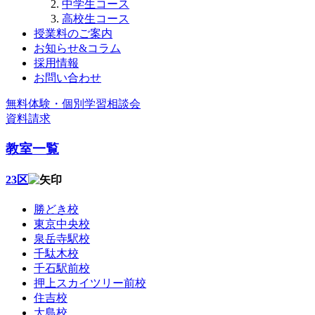
中学生コース
高校生コース
授業料のご案内
お知らせ&コラム
採用情報
お問い合わせ
無料体験・個別学習相談会
資料請求
教室一覧
23区
勝どき校
東京中央校
泉岳寺駅校
千駄木校
千石駅前校
押上スカイツリー前校
住吉校
大島校