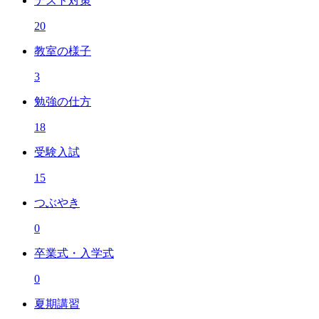
テスト対策
20
教室の様子
3
勉強の仕方
18
受験入試
15
つぶやき
0
卒業式・入学式
0
夏期講習