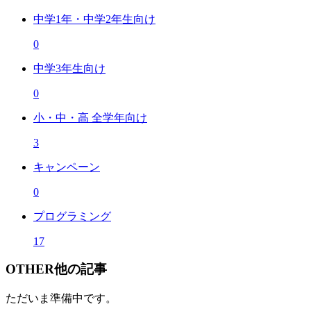
中学1年・中学2年生向け
0
中学3年生向け
0
小・中・高 全学年向け
3
キャンペーン
0
プログラミング
17
OTHER
他の記事
ただいま準備中です。