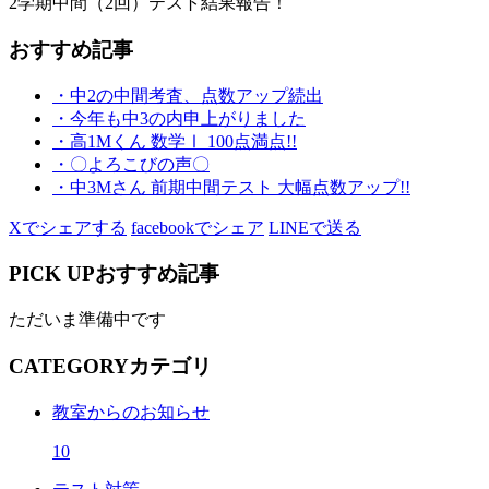
2学期中間（2回）テスト結果報告！
おすすめ記事
・中2の中間考査、点数アップ続出
・今年も中3の内申上がりました
・高1Mくん 数学Ⅰ 100点満点!!
・〇よろこびの声〇
・中3Mさん 前期中間テスト 大幅点数アップ!!
Xでシェアする
facebookでシェア
LINEで送る
PICK UP
おすすめ記事
ただいま準備中です
CATEGORY
カテゴリ
教室からのお知らせ
10