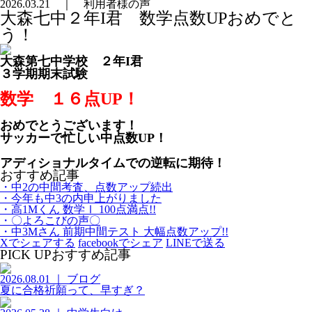
2026.03.21 ｜ 利用者様の声
大森七中２年I君 数学点数UPおめでと
う！
大森第七中学校 ２年I君
３学期期末試験
数学 １６点UP！
おめでとうございます！
サッカーで忙しい中点数UP！
アディショナルタイムでの逆転に期待！
おすすめ記事
・中2の中間考査、点数アップ続出
・今年も中3の内申上がりました
・高1Mくん 数学Ⅰ 100点満点!!
・〇よろこびの声〇
・中3Mさん 前期中間テスト 大幅点数アップ!!
Xでシェアする
facebookでシェア
LINEで送る
PICK UP
おすすめ記事
2026.08.01 ｜ ブログ
夏に合格祈願って、早すぎ？