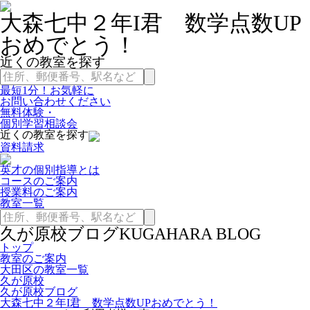
大森七中２年I君 数学点数UP
おめでとう！
近くの教室を探す
最短1分！お気軽に
お問い合わせください
無料体験・
個別学習相談会
近くの教室を探す
資料請求
英才の個別指導とは
コースのご案内
授業料のご案内
教室一覧
久が原校ブログ
KUGAHARA BLOG
トップ
教室のご案内
大田区の教室一覧
久が原校
久が原校ブログ
大森七中２年I君 数学点数UPおめでとう！