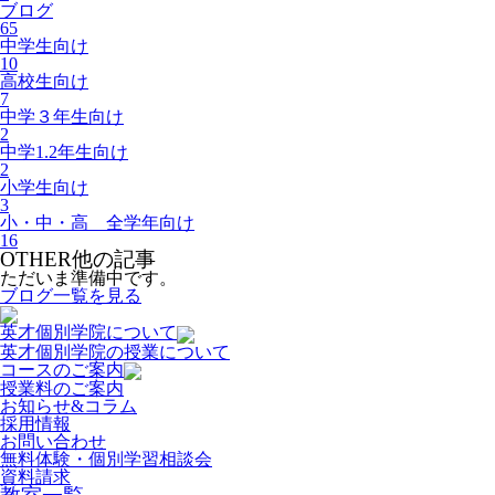
ブログ
65
中学生向け
10
高校生向け
7
中学３年生向け
2
中学1.2年生向け
2
小学生向け
3
小・中・高 全学年向け
16
OTHER
他の記事
ただいま準備中です。
ブログ一覧を見る
英才個別学院について
英才個別学院の授業について
コースのご案内
授業料のご案内
お知らせ&コラム
採用情報
お問い合わせ
無料体験・個別学習相談会
資料請求