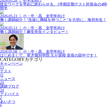
2026.05.28 ｜ 中学生向け
提出ワークを早めに終わらせる。1学期定期テスト対策会の4時
間半
2026.05.23 ｜ 小・中・高 全学年向け
働く講師紹介！“生徒に興味を持つこと”を大切に。海貝先生！
2026.05.13 ｜ 小・中・高 全学年向け
働く講師紹介！麻生先生インタビュー！
2026.05.08 ｜ 小・中・高 全学年向け
はじめまして。英才個別学院 久が原校 室長の田中です！
CATEGORY
カテゴリ
キャンペーン
13
テスト
11
ニュース
24
講師ブログ
24
アドバイス
2
あいさつ
6