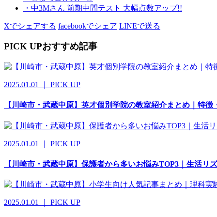
・中3Mさん 前期中間テスト 大幅点数アップ!!
Xでシェアする
facebookでシェア
LINEで送る
PICK UP
おすすめ記事
2025.01.01 ｜ PICK UP
【川崎市・武蔵中原】英才個別学院の教室紹介まとめ｜特徴
2025.01.01 ｜ PICK UP
【川崎市・武蔵中原】保護者から多いお悩みTOP3｜生活リ
2025.01.01 ｜ PICK UP