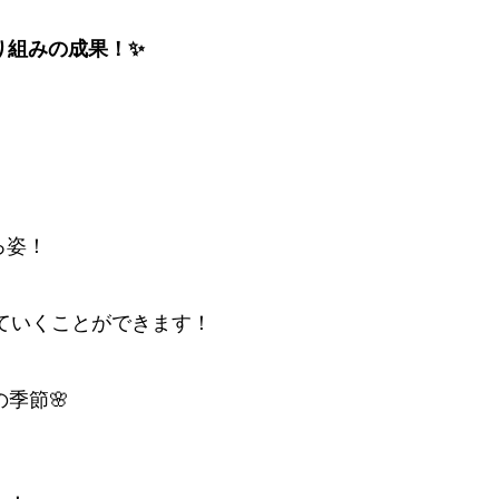
り組みの成果！✨
ろ姿！
ていくことができます！
季節🌸