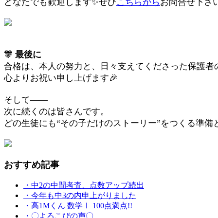
どなたでも歓迎します✨ぜひ
こちらから
お問合せ下さ
🎊 最後に
合格は、本人の努力と、
日々支えてくださった保護者
心よりお祝い申し上げます🎉
そして――
次に続くのは皆さんです。
どの生徒にも“その子だけのストーリー”をつくる準備
おすすめ記事
・中2の中間考査、点数アップ続出
・今年も中3の内申上がりました
・高1Mくん 数学Ⅰ 100点満点!!
・〇よろこびの声〇