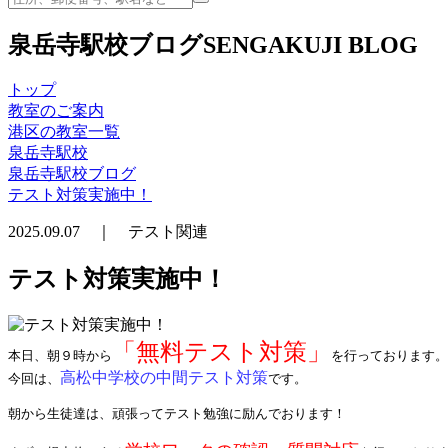
泉岳寺駅校ブログ
SENGAKUJI BLOG
トップ
教室のご案内
港区の教室一覧
泉岳寺駅校
泉岳寺駅校ブログ
テスト対策実施中！
2025.09.07 ｜ テスト関連
テスト対策実施中！
「無料テスト対策」
本日、朝９時から
を行っております。
高松中学校の中間テスト対策
今回は、
です。
朝から生徒達は、頑張ってテスト勉強に励んでおります！