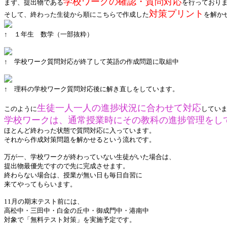
学校ワークの確認・質問対応
まず、提出物である
を行っており
対策プリント
そして、終わった生徒から順にこちらで作成した
を解か
↑ １年生 数学（一部抜粋）
↑ 学校ワーク質問対応が終了して英語の作成問題に取組中
↑ 理科の学校ワーク質問対応後に解き直しをしています。
生徒一人一人の進捗状況に合わせて対応
このように
してい
学校ワークは、通常授業時にその教科の進捗管理をし
ほとんど終わった状態で質問対応に入っています。
それから作成対策問題を解かせるという流れです。
万が一、学校ワークが終わっていない生徒がいた場合は、
提出物最優先ですので先に
完成させます
。
終わらない場合は、授業が無い日も毎日自習に
来てやってもらいます。
11月の期末テスト前には、
高松中・三田中・白金の丘中・御成門中・港南中
対象で
「無料テスト対策」を実施予定です。