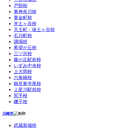
戸部校
東神奈川校
黄金町校
井土ヶ谷校
天王町・保土ヶ谷校
石川町校
踊場校
希望が丘校
三ツ沢校
藤が丘駅前校
いずみ中央校
上大岡校
六角橋校
鶴見東寺尾校
上星川駅前校
尻手校
磯子校
川崎市
武蔵新城校