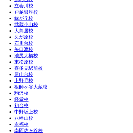
立会川校
戸越銀座校
緑が丘校
武蔵小山校
大鳥居校
久が原校
石川台校
矢口渡校
池尻大橋校
東松原校
喜多見駅前校
尾山台校
上野毛校
祖師ヶ谷大蔵校
駒沢校
経堂校
初台校
中野坂上校
八幡山校
永福校
南阿佐ヶ谷校