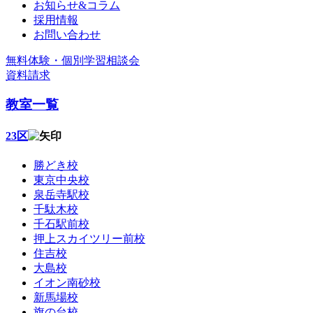
お知らせ&コラム
採用情報
お問い合わせ
無料体験・個別学習相談会
資料請求
教室一覧
23区
勝どき校
東京中央校
泉岳寺駅校
千駄木校
千石駅前校
押上スカイツリー前校
住吉校
大島校
イオン南砂校
新馬場校
旗の台校