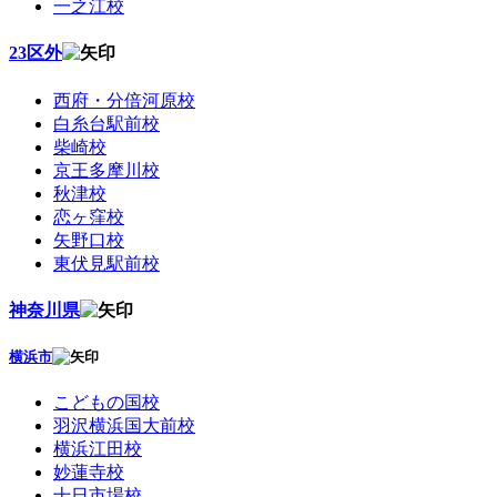
一之江校
23区外
西府・分倍河原校
白糸台駅前校
柴崎校
京王多摩川校
秋津校
恋ヶ窪校
矢野口校
東伏見駅前校
神奈川県
横浜市
こどもの国校
羽沢横浜国大前校
横浜江田校
妙蓮寺校
十日市場校