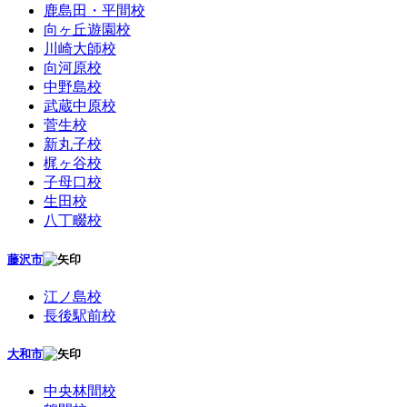
鹿島田・平間校
向ヶ丘遊園校
川崎大師校
向河原校
中野島校
武蔵中原校
菅生校
新丸子校
梶ヶ谷校
子母口校
生田校
八丁畷校
藤沢市
江ノ島校
長後駅前校
大和市
中央林間校