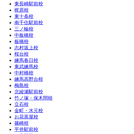
東長崎駅前校
梶原校
東十条校
南千住駅前校
三ノ輪校
中板橋校
板橋校
志村坂上校
桜台校
練馬春日校
東武練馬校
中村橋校
練馬高野台校
梅島校
北綾瀬駅前校
竹ノ塚・保木間校
立石校
金町・水元校
お花茶屋校
篠崎校
平井駅前校