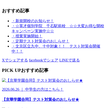
おすすめ記事
・新規開校のお知らせ！
・☆英才個別学院 千石駅前校 ☆☆大変お得な開校
キャンペーン実施中☆☆
・授業実施開始！
・定期テスト対策会のおしらせ！
・文京区立九中、十中対象！！ テスト対策会開催
中！！
Xでシェアする
facebookでシェア
LINEで送る
PICK UP
おすすめ記事
2026.06.26 ｜ 中学生の方はこちら！
【京華学園合同】テスト対策会のおしらせ★