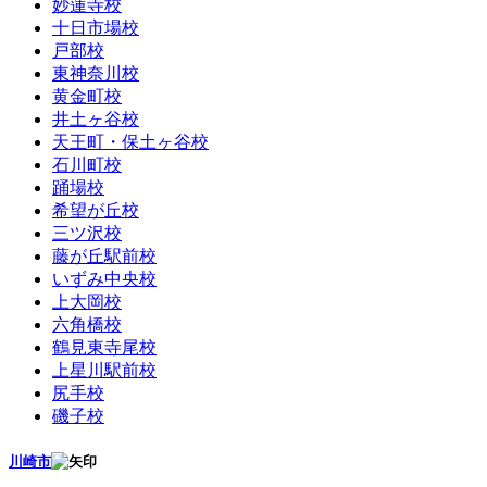
妙蓮寺校
十日市場校
戸部校
東神奈川校
黄金町校
井土ヶ谷校
天王町・保土ヶ谷校
石川町校
踊場校
希望が丘校
三ツ沢校
藤が丘駅前校
いずみ中央校
上大岡校
六角橋校
鶴見東寺尾校
上星川駅前校
尻手校
磯子校
川崎市