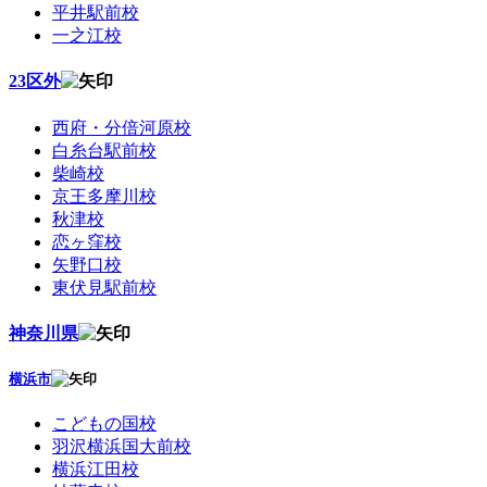
平井駅前校
一之江校
23区外
西府・分倍河原校
白糸台駅前校
柴崎校
京王多摩川校
秋津校
恋ヶ窪校
矢野口校
東伏見駅前校
神奈川県
横浜市
こどもの国校
羽沢横浜国大前校
横浜江田校