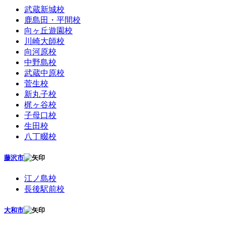
武蔵新城校
鹿島田・平間校
向ヶ丘遊園校
川崎大師校
向河原校
中野島校
武蔵中原校
菅生校
新丸子校
梶ヶ谷校
子母口校
生田校
八丁畷校
藤沢市
江ノ島校
長後駅前校
大和市