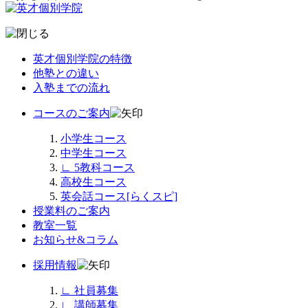
英才個別学院の特徴
他塾との違い
入塾までの流れ
コースのご案内
小学生コース
中学生コース
∟
5教科コース
高校生コース
英会話コース[らくスピ]
授業料のご案内
教室一覧
お知らせ&コラム
採用情報
∟
社員募集
∟
講師募集