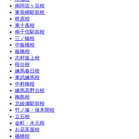
南阿佐ヶ谷校
東長崎駅前校
梶原校
東十条校
南千住駅前校
三ノ輪校
中板橋校
板橋校
志村坂上校
桜台校
練馬春日校
東武練馬校
中村橋校
練馬高野台校
梅島校
北綾瀬駅前校
竹ノ塚・保木間校
立石校
金町・水元校
お花茶屋校
篠崎校