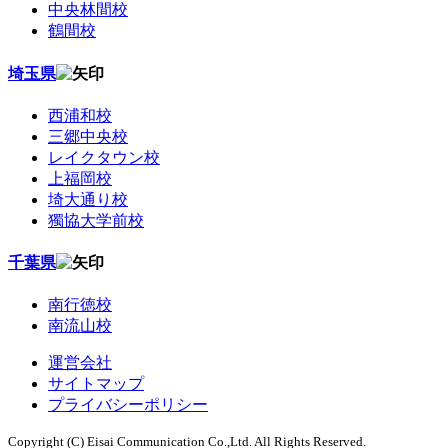
中央林間校
鶴間校
埼玉県
西浦和校
三郷中央校
レイクタウン校
上福岡校
埼大通り校
獨協大学前校
千葉県
南行徳校
南流山校
運営会社
サイトマップ
プライバシーポリシー
Copyright (C) Eisai Communication Co.,Ltd. All Rights Reserved.