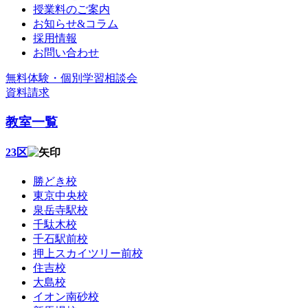
授業料のご案内
お知らせ&コラム
採用情報
お問い合わせ
無料体験・個別学習相談会
資料請求
教室一覧
23区
勝どき校
東京中央校
泉岳寺駅校
千駄木校
千石駅前校
押上スカイツリー前校
住吉校
大島校
イオン南砂校