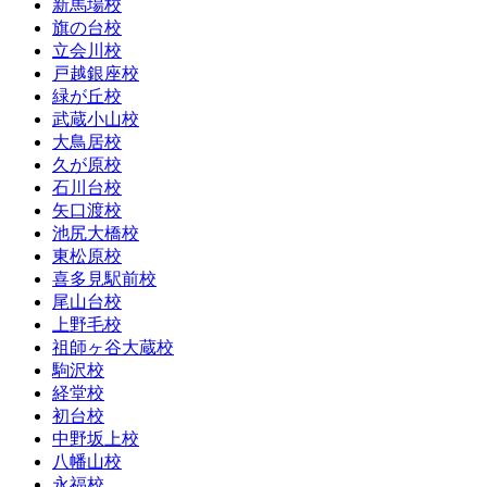
新馬場校
旗の台校
立会川校
戸越銀座校
緑が丘校
武蔵小山校
大鳥居校
久が原校
石川台校
矢口渡校
池尻大橋校
東松原校
喜多見駅前校
尾山台校
上野毛校
祖師ヶ谷大蔵校
駒沢校
経堂校
初台校
中野坂上校
八幡山校
永福校