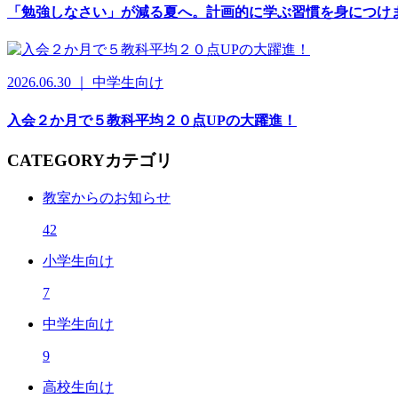
「勉強しなさい」が減る夏へ。計画的に学ぶ習慣を身につけ
2026.06.30 ｜ 中学生向け
入会２か月で５教科平均２０点UPの大躍進！
CATEGORY
カテゴリ
教室からのお知らせ
42
小学生向け
7
中学生向け
9
高校生向け