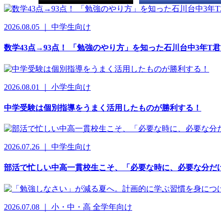
2026.08.05 ｜ 中学生向け
数学43点→93点！ 「勉強のやり方」を知った石川台中3年T
2026.08.01 ｜ 小学生向け
中学受験は個別指導をうまく活用したものが勝利する！
2026.07.26 ｜ 中学生向け
部活で忙しい中高一貫校生こそ、「必要な時に、必要な分だ
2026.07.08 ｜ 小・中・高 全学年向け