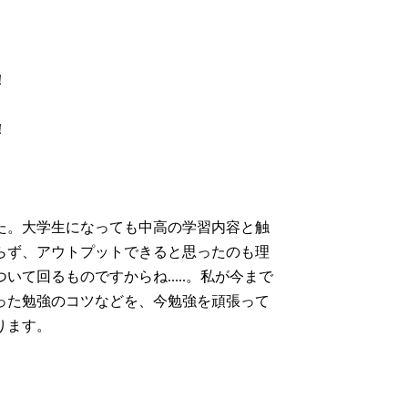
！
！
た。大学生になっても中高の学習内容と触
らず、アウトプットできると思ったのも理
て回るものですからね.....。私が今まで
った勉強のコツなどを、今勉強を頑張って
ります。