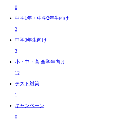
0
中学1年・中学2年生向け
2
中学3年生向け
3
小・中・高 全学年向け
12
テスト対策
1
キャンペーン
0