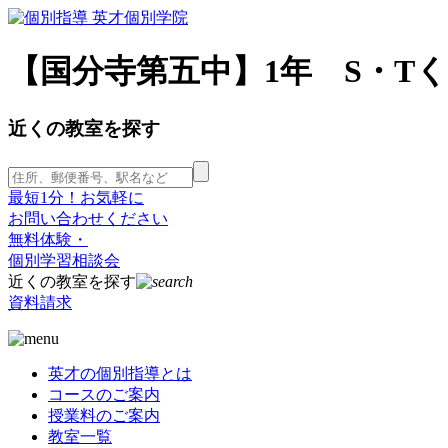
【国分寺第五中】1年 S・Tく
近くの教室を探す
最短1分！お気軽に
お問い合わせください
無料体験・
個別学習相談会
近くの教室を探す
資料請求
英才の個別指導とは
コースのご案内
授業料のご案内
教室一覧