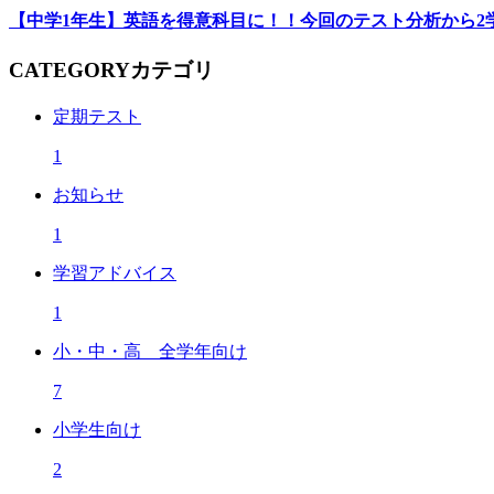
【中学1年生】英語を得意科目に！！今回のテスト分析から2学
CATEGORY
カテゴリ
定期テスト
1
お知らせ
1
学習アドバイス
1
小・中・高 全学年向け
7
小学生向け
2