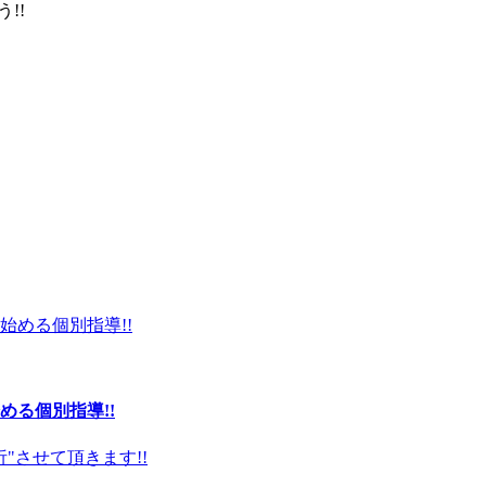
!!
る個別指導!!