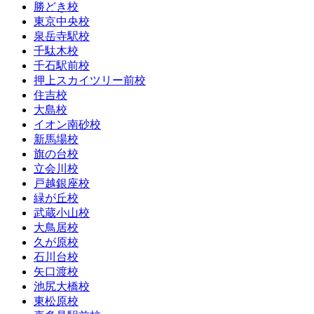
勝どき校
東京中央校
泉岳寺駅校
千駄木校
千石駅前校
押上スカイツリー前校
住吉校
大島校
イオン南砂校
新馬場校
旗の台校
立会川校
戸越銀座校
緑が丘校
武蔵小山校
大鳥居校
久が原校
石川台校
矢口渡校
池尻大橋校
東松原校