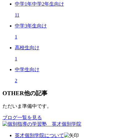
中学1年中学2年生向け
11
中学3年生向け
1
高校生向け
1
中学生向け
2
OTHER
他の記事
ただいま準備中です。
ブログ一覧を見る
英才個別学院について