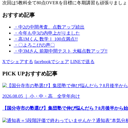
次回は5教科全て80点OVERを目標に冬期講習も頑張りましょう
おすすめ記事
・中2の中間考査、点数アップ続出
・今年も中3の内申上がりました
・高1Mくん 数学Ⅰ 100点満点!!
・〇よろこびの声〇
・中3Mさん 前期中間テスト 大幅点数アップ!!
Xでシェアする
facebookでシェア
LINEで送る
PICK UP
おすすめ記事
2026.08.05 ｜ 小・中・高 全学年向け
【国分寺市の塾選び】集団塾で伸び悩んだら？8月後半から始め