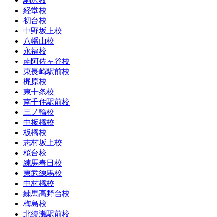
駒沢校
経堂校
初台校
中野坂上校
八幡山校
永福校
南阿佐ヶ谷校
東長崎駅前校
梶原校
東十条校
南千住駅前校
三ノ輪校
中板橋校
板橋校
志村坂上校
桜台校
練馬春日校
東武練馬校
中村橋校
練馬高野台校
梅島校
北綾瀬駅前校