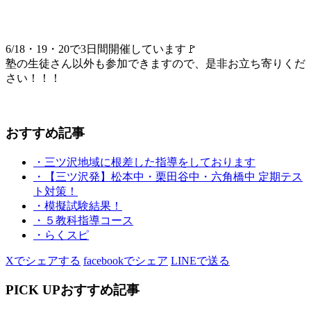
6/18・19・20で3日間開催しています🚩
塾の生徒さん以外も参加できますので、是非お立ち寄りくだ
さい！！！
おすすめ記事
・三ツ沢地域に根差した指導をしております
・【三ツ沢発】松本中・栗田谷中・六角橋中 定期テス
ト対策！
・模擬試験結果！
・５教科指導コース
・らくスピ
Xでシェアする
facebookでシェア
LINEで送る
PICK UP
おすすめ記事