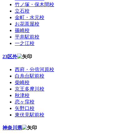
竹ノ塚・保木間校
立石校
金町・水元校
お花茶屋校
篠崎校
平井駅前校
一之江校
23区外
西府・分倍河原校
白糸台駅前校
柴崎校
京王多摩川校
秋津校
恋ヶ窪校
矢野口校
東伏見駅前校
神奈川県