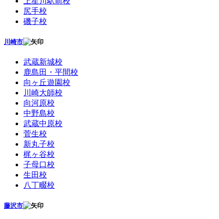
上星川駅前校
尻手校
磯子校
川崎市
武蔵新城校
鹿島田・平間校
向ヶ丘遊園校
川崎大師校
向河原校
中野島校
武蔵中原校
菅生校
新丸子校
梶ヶ谷校
子母口校
生田校
八丁畷校
藤沢市