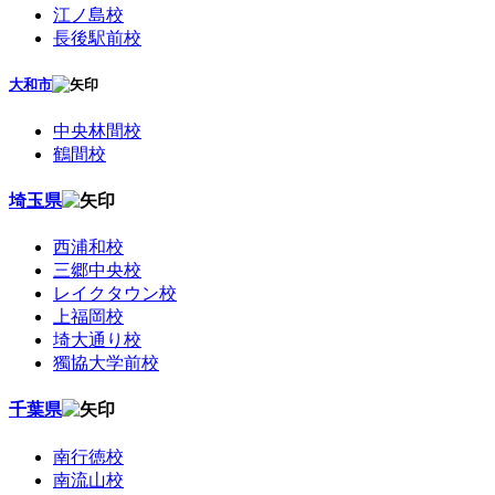
江ノ島校
長後駅前校
大和市
中央林間校
鶴間校
埼玉県
西浦和校
三郷中央校
レイクタウン校
上福岡校
埼大通り校
獨協大学前校
千葉県
南行徳校
南流山校