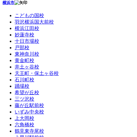
横浜市
こどもの国校
羽沢横浜国大前校
横浜江田校
妙蓮寺校
十日市場校
戸部校
東神奈川校
黄金町校
井土ヶ谷校
天王町・保土ヶ谷校
石川町校
踊場校
希望が丘校
三ツ沢校
藤が丘駅前校
いずみ中央校
上大岡校
六角橋校
鶴見東寺尾校