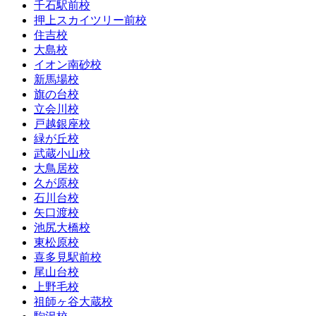
千石駅前校
押上スカイツリー前校
住吉校
大島校
イオン南砂校
新馬場校
旗の台校
立会川校
戸越銀座校
緑が丘校
武蔵小山校
大鳥居校
久が原校
石川台校
矢口渡校
池尻大橋校
東松原校
喜多見駅前校
尾山台校
上野毛校
祖師ヶ谷大蔵校