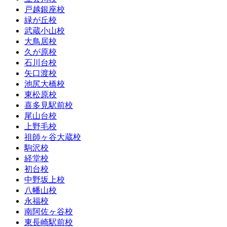
戸越銀座校
緑が丘校
武蔵小山校
大鳥居校
久が原校
石川台校
矢口渡校
池尻大橋校
東松原校
喜多見駅前校
尾山台校
上野毛校
祖師ヶ谷大蔵校
駒沢校
経堂校
初台校
中野坂上校
八幡山校
永福校
南阿佐ヶ谷校
東長崎駅前校