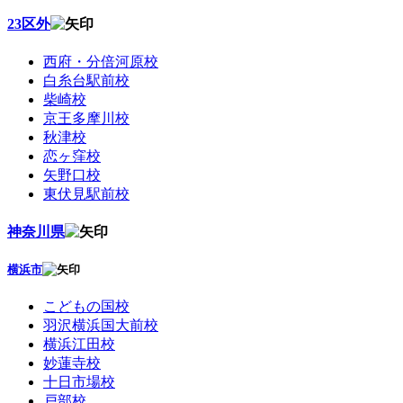
23区外
西府・分倍河原校
白糸台駅前校
柴崎校
京王多摩川校
秋津校
恋ヶ窪校
矢野口校
東伏見駅前校
神奈川県
横浜市
こどもの国校
羽沢横浜国大前校
横浜江田校
妙蓮寺校
十日市場校
戸部校