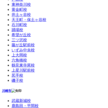
東神奈川校
黄金町校
井土ヶ谷校
天王町・保土ヶ谷校
石川町校
踊場校
希望が丘校
三ツ沢校
藤が丘駅前校
いずみ中央校
上大岡校
六角橋校
鶴見東寺尾校
上星川駅前校
尻手校
磯子校
川崎市
武蔵新城校
鹿島田・平間校