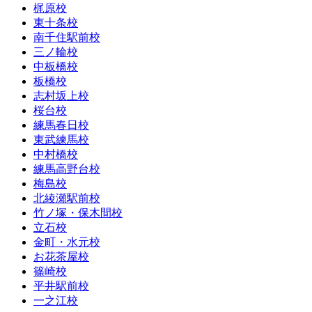
梶原校
東十条校
南千住駅前校
三ノ輪校
中板橋校
板橋校
志村坂上校
桜台校
練馬春日校
東武練馬校
中村橋校
練馬高野台校
梅島校
北綾瀬駅前校
竹ノ塚・保木間校
立石校
金町・水元校
お花茶屋校
篠崎校
平井駅前校
一之江校