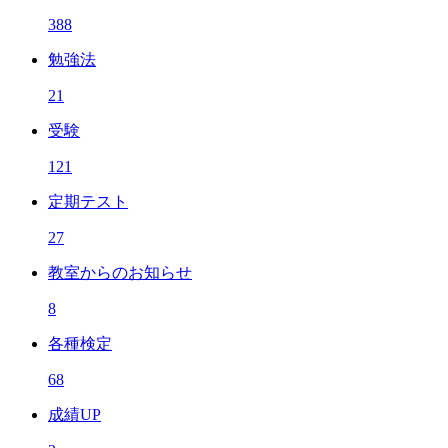
388
勉強法
21
受験
121
定期テスト
27
教室からのお知らせ
8
各種検定
68
成績UP