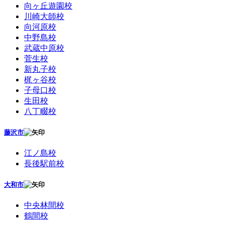
向ヶ丘遊園校
川崎大師校
向河原校
中野島校
武蔵中原校
菅生校
新丸子校
梶ヶ谷校
子母口校
生田校
八丁畷校
藤沢市
江ノ島校
長後駅前校
大和市
中央林間校
鶴間校