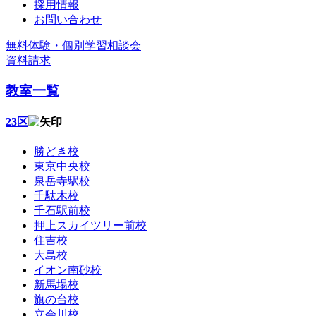
採用情報
お問い合わせ
無料体験・個別学習相談会
資料請求
教室一覧
23区
勝どき校
東京中央校
泉岳寺駅校
千駄木校
千石駅前校
押上スカイツリー前校
住吉校
大島校
イオン南砂校
新馬場校
旗の台校
立会川校