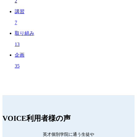
2
講習
7
取り組み
13
企画
35
VOICE
利用者様の声
英才個別学院に通う生徒や