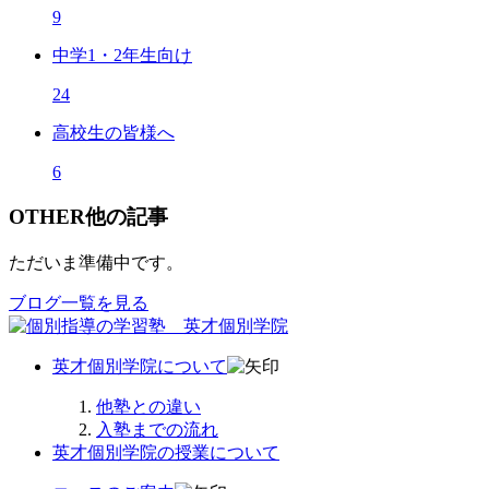
9
中学1・2年生向け
24
高校生の皆様へ
6
OTHER
他の記事
ただいま準備中です。
ブログ一覧を見る
英才個別学院について
他塾との違い
入塾までの流れ
英才個別学院の授業について