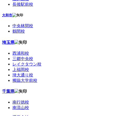
長後駅前校
大和市
中央林間校
鶴間校
埼玉県
西浦和校
三郷中央校
レイクタウン校
上福岡校
埼大通り校
獨協大学前校
千葉県
南行徳校
南流山校