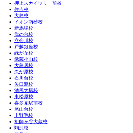
押上スカイツリー前校
住吉校
大島校
イオン南砂校
新馬場校
旗の台校
立会川校
戸越銀座校
緑が丘校
武蔵小山校
大鳥居校
久が原校
石川台校
矢口渡校
池尻大橋校
東松原校
喜多見駅前校
尾山台校
上野毛校
祖師ヶ谷大蔵校
駒沢校