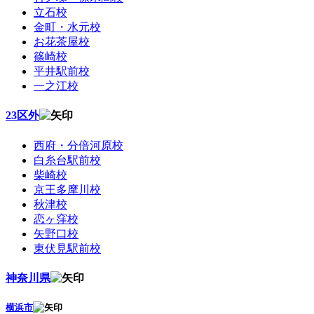
立石校
金町・水元校
お花茶屋校
篠崎校
平井駅前校
一之江校
23区外
西府・分倍河原校
白糸台駅前校
柴崎校
京王多摩川校
秋津校
恋ヶ窪校
矢野口校
東伏見駅前校
神奈川県
横浜市