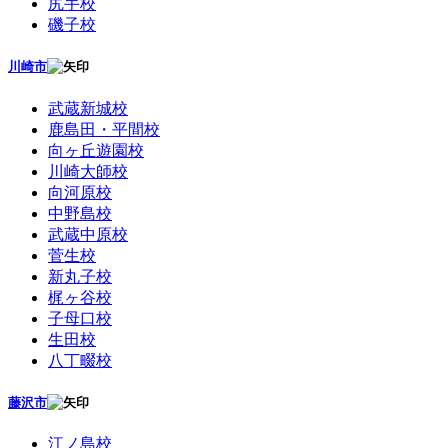
尻手校
磯子校
川崎市
武蔵新城校
鹿島田・平間校
向ヶ丘遊園校
川崎大師校
向河原校
中野島校
武蔵中原校
菅生校
新丸子校
梶ヶ谷校
子母口校
生田校
八丁畷校
藤沢市
江ノ島校