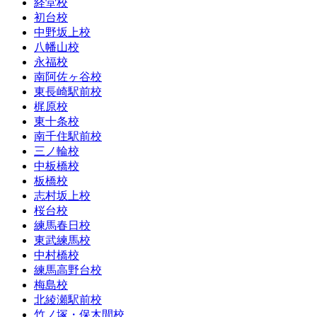
経堂校
初台校
中野坂上校
八幡山校
永福校
南阿佐ヶ谷校
東長崎駅前校
梶原校
東十条校
南千住駅前校
三ノ輪校
中板橋校
板橋校
志村坂上校
桜台校
練馬春日校
東武練馬校
中村橋校
練馬高野台校
梅島校
北綾瀬駅前校
竹ノ塚・保木間校