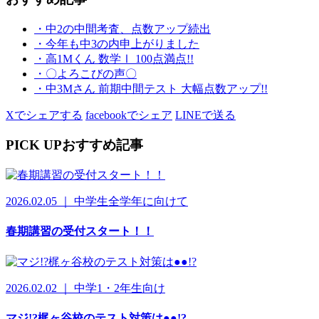
・中2の中間考査、点数アップ続出
・今年も中3の内申上がりました
・高1Mくん 数学Ⅰ 100点満点!!
・〇よろこびの声〇
・中3Mさん 前期中間テスト 大幅点数アップ!!
Xでシェアする
facebookでシェア
LINEで送る
PICK UP
おすすめ記事
2026.02.05 ｜ 中学生全学年に向けて
春期講習の受付スタート！！
2026.02.02 ｜ 中学1・2年生向け
マジ!?梶ヶ谷校のテスト対策は●●!?