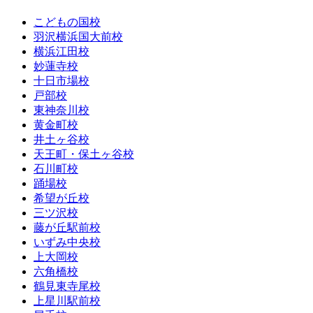
こどもの国校
羽沢横浜国大前校
横浜江田校
妙蓮寺校
十日市場校
戸部校
東神奈川校
黄金町校
井土ヶ谷校
天王町・保土ヶ谷校
石川町校
踊場校
希望が丘校
三ツ沢校
藤が丘駅前校
いずみ中央校
上大岡校
六角橋校
鶴見東寺尾校
上星川駅前校