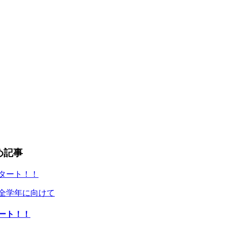
め記事
中学生全学年に向けて
ート！！