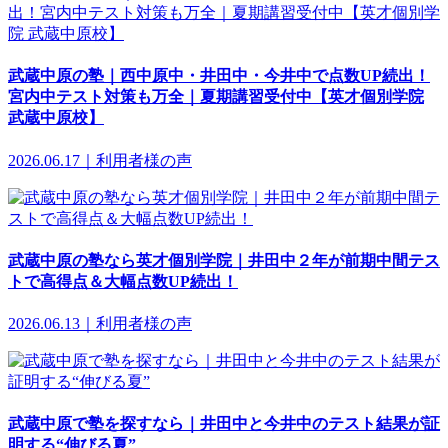
武蔵中原の塾｜西中原中・井田中・今井中で点数UP続出！
宮内中テスト対策も万全｜夏期講習受付中【英才個別学院
武蔵中原校】
2026.06.17｜利用者様の声
武蔵中原の塾なら英才個別学院｜井田中２年が前期中間テス
トで高得点＆大幅点数UP続出！
2026.06.13｜利用者様の声
武蔵中原で塾を探すなら｜井田中と今井中のテスト結果が証
明する“伸びる夏”