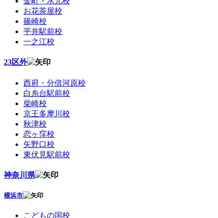
金町・水元校
お花茶屋校
篠崎校
平井駅前校
一之江校
23区外
西府・分倍河原校
白糸台駅前校
柴崎校
京王多摩川校
秋津校
恋ヶ窪校
矢野口校
東伏見駅前校
神奈川県
横浜市
こどもの国校