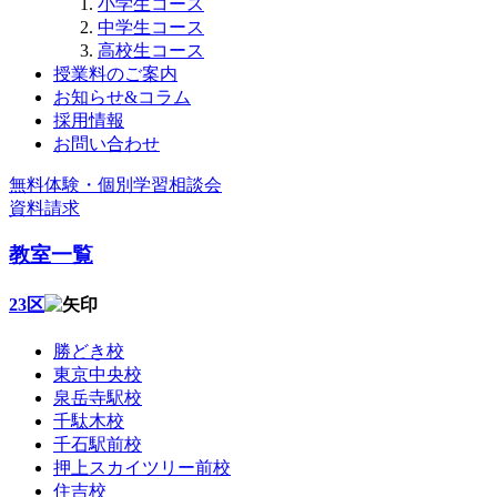
小学生コース
中学生コース
高校生コース
授業料のご案内
お知らせ&コラム
採用情報
お問い合わせ
無料体験・個別学習相談会
資料請求
教室一覧
23区
勝どき校
東京中央校
泉岳寺駅校
千駄木校
千石駅前校
押上スカイツリー前校
住吉校