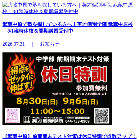
武蔵中原で塾を探している方へ｜英才個別学院 武蔵中原校
｜8/1臨時休校＆夏期講習受付中
2026.07.31 ｜ お知らせ
【武蔵中原】前期期末テスト対策は休日特訓で点数アップ！