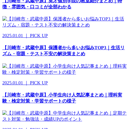
【川崎市・武蔵中原】英才個別学院の教室紹介まとめ｜特
徴・雰囲気・口コミが全部わかる
2025.01.01 ｜ PICK UP
【川崎市・武蔵中原】保護者から多いお悩みTOP3｜生活リ
ズム・宿題・テスト不安の解決策まとめ
2025.01.01 ｜ PICK UP
【川崎市・武蔵中原】小学生向け人気記事まとめ｜理科実
験・検定対策・学習サポートの様子