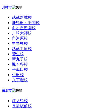
川崎市
武蔵新城校
鹿島田・平間校
向ヶ丘遊園校
川崎大師校
向河原校
中野島校
武蔵中原校
菅生校
新丸子校
梶ヶ谷校
子母口校
生田校
八丁畷校
藤沢市
江ノ島校
長後駅前校