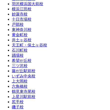
羽沢横浜国大前校
横浜江田校
妙蓮寺校
十日市場校
戸部校
東神奈川校
黄金町校
井土ヶ谷校
天王町・保土ヶ谷校
石川町校
踊場校
希望が丘校
三ツ沢校
藤が丘駅前校
いずみ中央校
上大岡校
六角橋校
鶴見東寺尾校
上星川駅前校
尻手校
磯子校