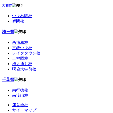
大和市
中央林間校
鶴間校
埼玉県
西浦和校
三郷中央校
レイクタウン校
上福岡校
埼大通り校
獨協大学前校
千葉県
南行徳校
南流山校
運営会社
サイトマップ