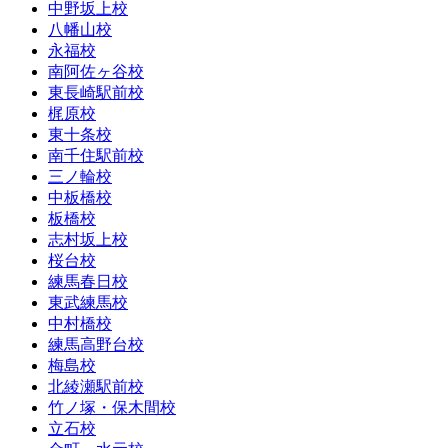
中野坂上校
八幡山校
永福校
南阿佐ヶ谷校
東長崎駅前校
梶原校
東十条校
南千住駅前校
三ノ輪校
中板橋校
板橋校
志村坂上校
桜台校
練馬春日校
東武練馬校
中村橋校
練馬高野台校
梅島校
北綾瀬駅前校
竹ノ塚・保木間校
立石校