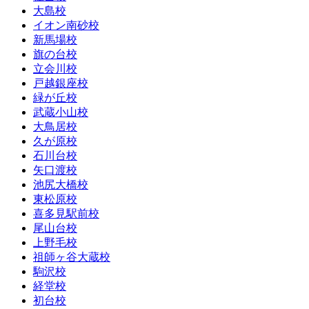
大島校
イオン南砂校
新馬場校
旗の台校
立会川校
戸越銀座校
緑が丘校
武蔵小山校
大鳥居校
久が原校
石川台校
矢口渡校
池尻大橋校
東松原校
喜多見駅前校
尾山台校
上野毛校
祖師ヶ谷大蔵校
駒沢校
経堂校
初台校