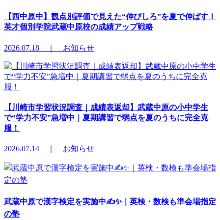
【西中原中】観点別評価で見えた“伸びしろ”を夏で伸ばす！
英才個別学院武蔵中原校の成績アップ戦略
2026.07.18 ｜ お知らせ
【川崎市学習状況調査｜成績表返却】武蔵中原の小中学生
で“学力不安”急増中｜夏期講習で弱点を夏のうちに完全克
服！
2026.07.14 ｜ お知らせ
武蔵中原で漢字検定を実施中✍️✨｜英検・数検も準会場指定
の塾