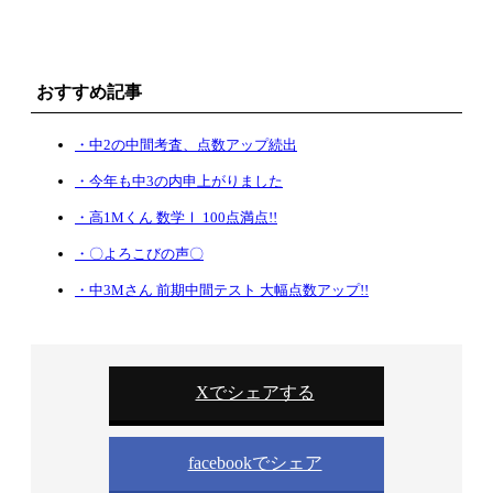
おすすめ記事
・中2の中間考査、点数アップ続出
・今年も中3の内申上がりました
・高1Mくん 数学Ⅰ 100点満点!!
・〇よろこびの声〇
・中3Mさん 前期中間テスト 大幅点数アップ!!
Xでシェアする
facebookでシェア