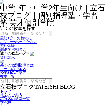
中学1年・中学2年生向け｜立石
校ブログ｜個別指導塾・学習
塾 英才個別学院
近くの教室を探す
最短1分！お気軽に
お問い合わせください
無料体験・
個別学習相談会
近くの教室を探す
資料請求
英才の個別指導とは
コースのご案内
授業料のご案内
教室一覧
立石校ブログ
TATEISHI BLOG
トップ
教室のご案内
葛飾区の教室一覧
立石校