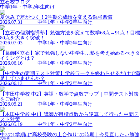
立石校ブログ
中学1年・中学2年生向け
夏休みで差がつく！2学期の成績を変える勉強習慣
2026.07.31 ｜ 中学1年・中学2年生向け
【立石の個別指導塾】勉強方法を変えて数学68点→91点！目標
80点を大きく突破！
2026.07.03 ｜ 中学1年・中学2年生向け
【葛飾区立石】家で勉強しない中学生…塾を考え始めるべきタ
イミングとは？
2026.06.16 ｜ 中学1年・中学2年生向け
【中学生の定期テスト対策】学校ワークを終わらせるだけで満
足していませんか？
2026.06.13 ｜ 中学1年・中学2年生向け
【本田中学校 中2】英語・数学で点数アップ｜中間テスト対策
をご紹介
2026.05.21 ｜ 中学1年・中学2年生向け
【本田中学校 中1】講師が目標点数から逆算して行った中間テ
スト対策
2026.05.19 ｜ 中学1年・中学2年生向け
中2の1学期は“高校受験の土台作り”の時期｜今見直したい勉強
習慣