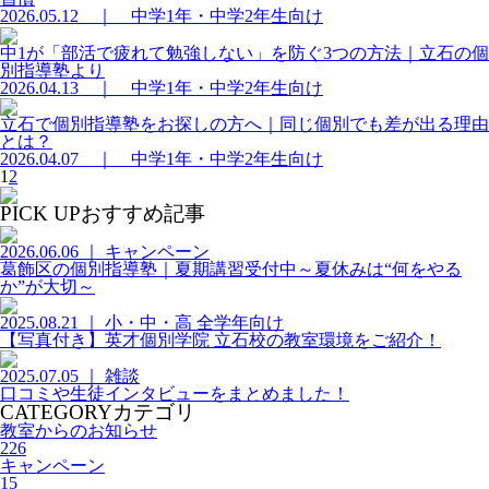
2026.05.12 ｜ 中学1年・中学2年生向け
中1が「部活で疲れて勉強しない」を防ぐ3つの方法｜立石の個
別指導塾より
2026.04.13 ｜ 中学1年・中学2年生向け
立石で個別指導塾をお探しの方へ｜同じ個別でも差が出る理由
とは？
2026.04.07 ｜ 中学1年・中学2年生向け
1
2
PICK UP
おすすめ記事
2026.06.06 ｜ キャンペーン
葛飾区の個別指導塾｜夏期講習受付中～夏休みは“何をやる
か”が大切～
2025.08.21 ｜ 小・中・高 全学年向け
【写真付き】英才個別学院 立石校の教室環境をご紹介！
2025.07.05 ｜ 雑談
口コミや生徒インタビューをまとめました！
CATEGORY
カテゴリ
教室からのお知らせ
226
キャンペーン
15