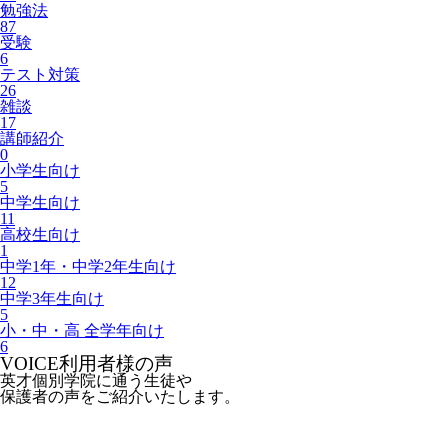
勉強法
87
受験
6
テスト対策
26
雑談
17
講師紹介
0
小学生向け
5
中学生向け
11
高校生向け
1
中学1年・中学2年生向け
12
中学3年生向け
5
小・中・高 全学年向け
6
VOICE
利用者様の声
英才個別学院に通う生徒や
保護者の声をご紹介いたします。