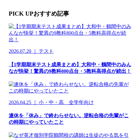
PICK UP
おすすめ記事
2026.07.20 ｜ テスト
【1学期期末テスト成果まとめ】大和中・鶴間中のみん
なが快挙！驚異の9教科800点台・5教科高得点が続出！
2026.04.25 ｜ 小・中・高 全学年向け
連休を「休み」で終わらせない。逆転合格の先輩がこ
の時期にやっていたこと