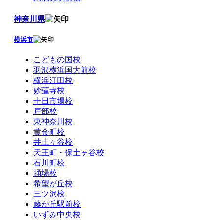
神奈川県
横浜市
こどもの国校
羽沢横浜国大前校
横浜江田校
妙蓮寺校
十日市場校
戸部校
東神奈川校
黄金町校
井土ヶ谷校
天王町・保土ヶ谷校
石川町校
踊場校
希望が丘校
三ツ沢校
藤が丘駅前校
いずみ中央校