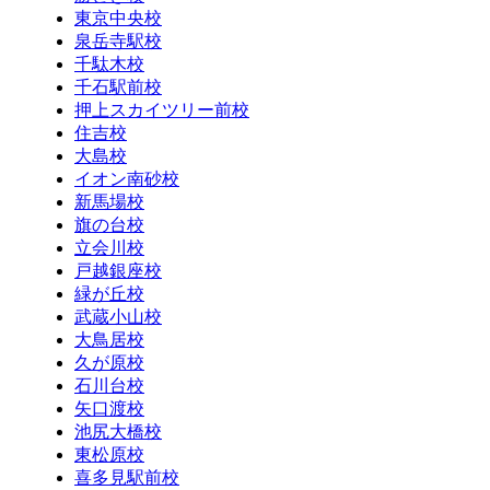
東京中央校
泉岳寺駅校
千駄木校
千石駅前校
押上スカイツリー前校
住吉校
大島校
イオン南砂校
新馬場校
旗の台校
立会川校
戸越銀座校
緑が丘校
武蔵小山校
大鳥居校
久が原校
石川台校
矢口渡校
池尻大橋校
東松原校
喜多見駅前校