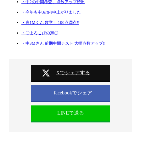
・中2の中間考査、点数アップ続出
・今年も中3の内申上がりました
・高1Mくん 数学Ⅰ 100点満点!!
・〇よろこびの声〇
・中3Mさん 前期中間テスト 大幅点数アップ!!
Xでシェアする
facebookでシェア
LINEで送る