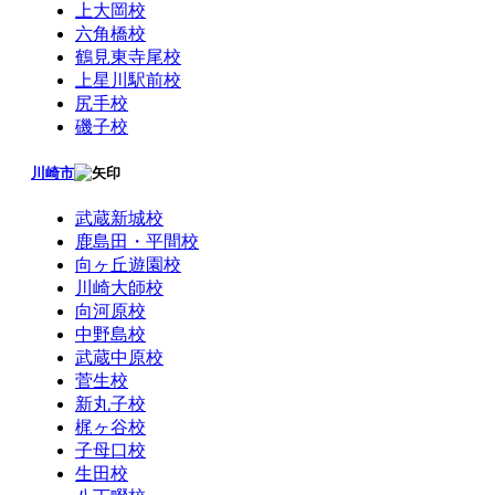
上大岡校
六角橋校
鶴見東寺尾校
上星川駅前校
尻手校
磯子校
川崎市
武蔵新城校
鹿島田・平間校
向ヶ丘遊園校
川崎大師校
向河原校
中野島校
武蔵中原校
菅生校
新丸子校
梶ヶ谷校
子母口校
生田校