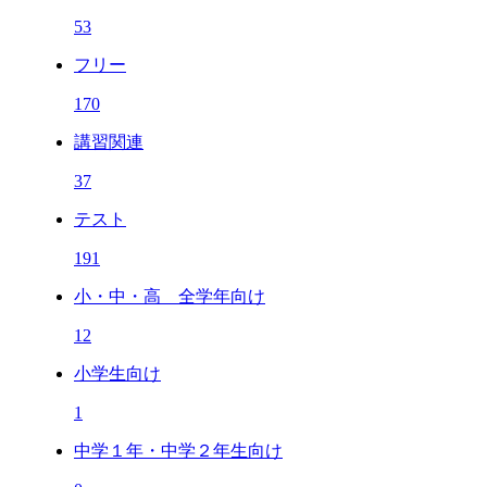
53
フリー
170
講習関連
37
テスト
191
小・中・高 全学年向け
12
小学生向け
1
中学１年・中学２年生向け