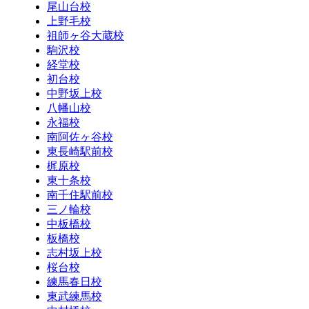
尾山台校
上野毛校
祖師ヶ谷大蔵校
駒沢校
経堂校
初台校
中野坂上校
八幡山校
永福校
南阿佐ヶ谷校
東長崎駅前校
梶原校
東十条校
南千住駅前校
三ノ輪校
中板橋校
板橋校
志村坂上校
桜台校
練馬春日校
東武練馬校