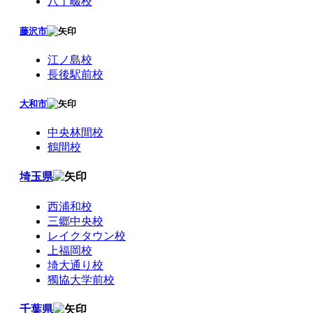
八丁畷校
藤沢市
江ノ島校
長後駅前校
大和市
中央林間校
鶴間校
埼玉県
西浦和校
三郷中央校
レイクタウン校
上福岡校
埼大通り校
獨協大学前校
千葉県