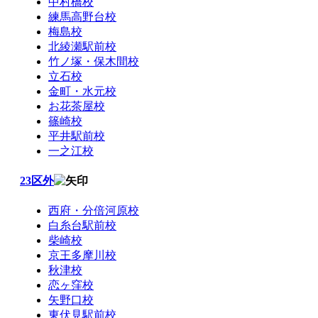
中村橋校
練馬高野台校
梅島校
北綾瀬駅前校
竹ノ塚・保木間校
立石校
金町・水元校
お花茶屋校
篠崎校
平井駅前校
一之江校
23区外
西府・分倍河原校
白糸台駅前校
柴崎校
京王多摩川校
秋津校
恋ヶ窪校
矢野口校
東伏見駅前校