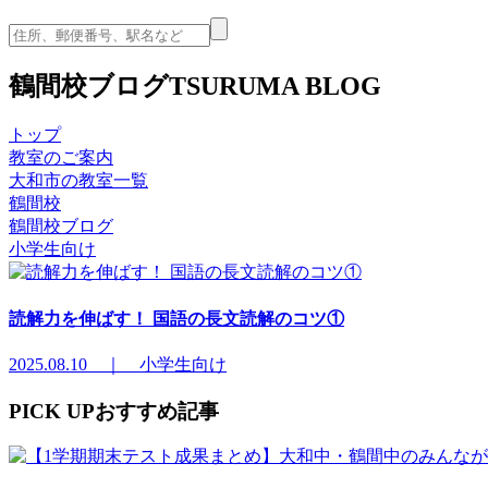
鶴間校ブログ
TSURUMA BLOG
トップ
教室のご案内
大和市の教室一覧
鶴間校
鶴間校ブログ
小学生向け
読解力を伸ばす！ 国語の長文読解のコツ①
2025.08.10 ｜ 小学生向け
PICK UP
おすすめ記事