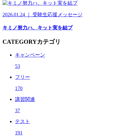
2026.01.24 ｜ 受験生応援メッセージ
キミノ努力ハ、キット実を結ブ
CATEGORY
カテゴリ
キャンペーン
53
フリー
170
講習関連
37
テスト
191