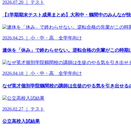
2026.07.20 ｜ テスト
【1学期期末テスト成果まとめ】大和中・鶴間中のみんなが快挙
2026.04.25 ｜ 小・中・高 全学年向け
連休を「休み」で終わらせない。逆転合格の先輩がこの時期
2026.04.18 ｜ 小・中・高 全学年向け
なぜ英才個別学院鶴間校の講師は生徒のやる気を引き出せる
2026.02.27 ｜ テスト
公立高校入試結果