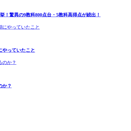
！驚異の9教科800点台・5教科高得点が続出！
にやっていたこと
のか？