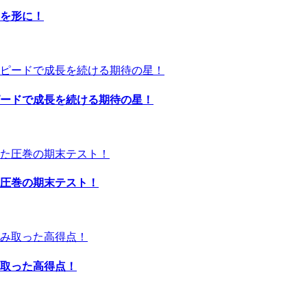
力を形に！
スピードで成長を続ける期待の星！
せた圧巻の期末テスト！
み取った高得点！