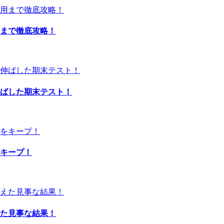
用まで徹底攻略！
伸ばした期末テスト！
をキープ！
えた見事な結果！