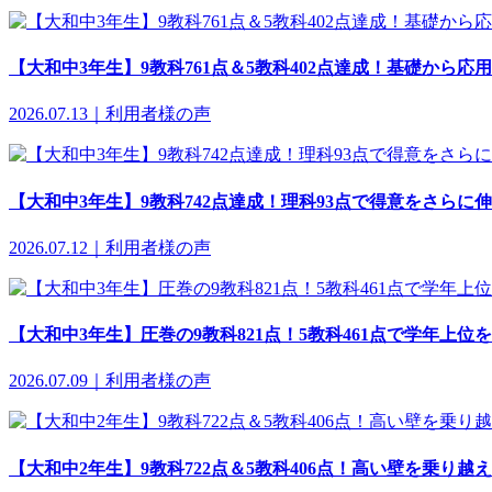
【大和中3年生】9教科761点＆5教科402点達成！基礎から応
2026.07.13｜利用者様の声
【大和中3年生】9教科742点達成！理科93点で得意をさらに
2026.07.12｜利用者様の声
【大和中3年生】圧巻の9教科821点！5教科461点で学年上位
2026.07.09｜利用者様の声
【大和中2年生】9教科722点＆5教科406点！高い壁を乗り越