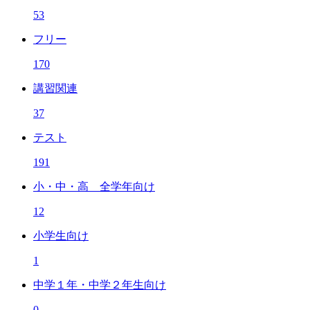
53
フリー
170
講習関連
37
テスト
191
小・中・高 全学年向け
12
小学生向け
1
中学１年・中学２年生向け
0