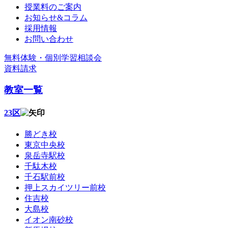
授業料のご案内
お知らせ&コラム
採用情報
お問い合わせ
無料体験・個別学習相談会
資料請求
教室一覧
23区
勝どき校
東京中央校
泉岳寺駅校
千駄木校
千石駅前校
押上スカイツリー前校
住吉校
大島校
イオン南砂校