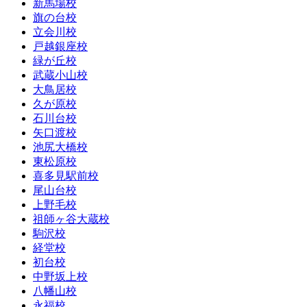
新馬場校
旗の台校
立会川校
戸越銀座校
緑が丘校
武蔵小山校
大鳥居校
久が原校
石川台校
矢口渡校
池尻大橋校
東松原校
喜多見駅前校
尾山台校
上野毛校
祖師ヶ谷大蔵校
駒沢校
経堂校
初台校
中野坂上校
八幡山校
永福校