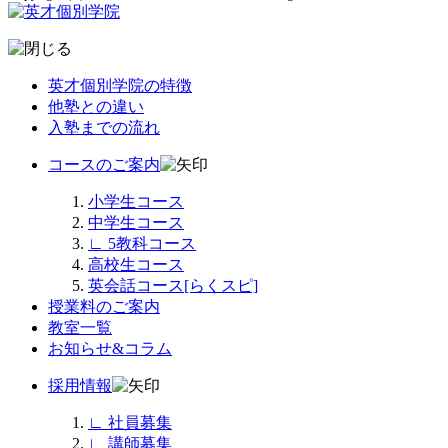
英才個別学院の特徴
他塾との違い
入塾までの流れ
コースのご案内
小学生コース
中学生コース
∟
5教科コース
高校生コース
英会話コース[らくスピ]
授業料のご案内
教室一覧
お知らせ&コラム
採用情報
∟
社員募集
∟
講師募集