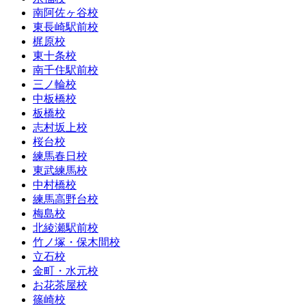
南阿佐ヶ谷校
東長崎駅前校
梶原校
東十条校
南千住駅前校
三ノ輪校
中板橋校
板橋校
志村坂上校
桜台校
練馬春日校
東武練馬校
中村橋校
練馬高野台校
梅島校
北綾瀬駅前校
竹ノ塚・保木間校
立石校
金町・水元校
お花茶屋校
篠崎校