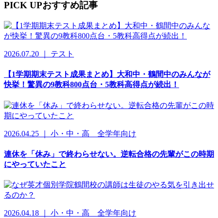
PICK UP
おすすめ記事
2026.07.20 ｜ テスト
【1学期期末テスト成果まとめ】大和中・鶴間中のみんなが
快挙！驚異の9教科800点台・5教科高得点が続出！
2026.04.25 ｜ 小・中・高 全学年向け
連休を「休み」で終わらせない。逆転合格の先輩がこの時期
にやっていたこと
2026.04.18 ｜ 小・中・高 全学年向け