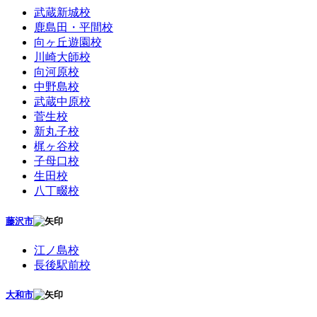
武蔵新城校
鹿島田・平間校
向ヶ丘遊園校
川崎大師校
向河原校
中野島校
武蔵中原校
菅生校
新丸子校
梶ヶ谷校
子母口校
生田校
八丁畷校
藤沢市
江ノ島校
長後駅前校
大和市