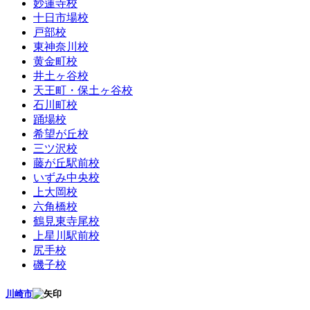
妙蓮寺校
十日市場校
戸部校
東神奈川校
黄金町校
井土ヶ谷校
天王町・保土ヶ谷校
石川町校
踊場校
希望が丘校
三ツ沢校
藤が丘駅前校
いずみ中央校
上大岡校
六角橋校
鶴見東寺尾校
上星川駅前校
尻手校
磯子校
川崎市