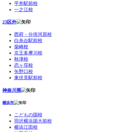
平井駅前校
一之江校
23区外
西府・分倍河原校
白糸台駅前校
柴崎校
京王多摩川校
秋津校
恋ヶ窪校
矢野口校
東伏見駅前校
神奈川県
横浜市
こどもの国校
羽沢横浜国大前校
横浜江田校