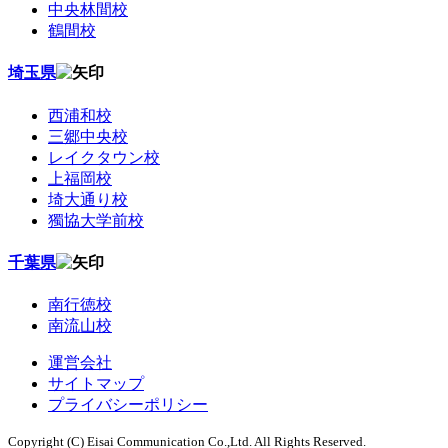
中央林間校
鶴間校
埼玉県
西浦和校
三郷中央校
レイクタウン校
上福岡校
埼大通り校
獨協大学前校
千葉県
南行徳校
南流山校
運営会社
サイトマップ
プライバシーポリシー
Copyright (C) Eisai Communication Co.,Ltd. All Rights Reserved.