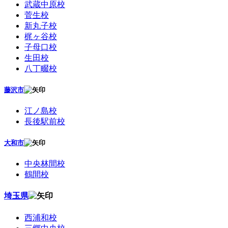
武蔵中原校
菅生校
新丸子校
梶ヶ谷校
子母口校
生田校
八丁畷校
藤沢市
江ノ島校
長後駅前校
大和市
中央林間校
鶴間校
埼玉県
西浦和校