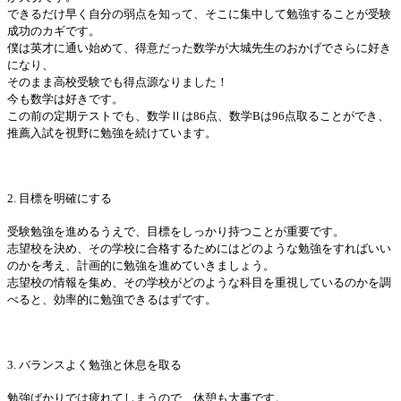
できるだけ早く自分の弱点を知って、そこに集中して勉強することが受験
成功のカギです。
僕は英才に通い始めて、得意だった数学が大城先生のおかげでさらに好き
になり、
そのまま高校受験でも得点源なりました！
今も数学は好きです。
この前の定期テストでも、数学Ⅱは86点、数学Bは96点取ることができ、
推薦入試を視野に勉強を続けています。
2. 目標を明確にする
受験勉強を進めるうえで、目標をしっかり持つことが重要です。
志望校を決め、その学校に合格するためにはどのような勉強をすればいい
のかを考え、計画的に勉強を進めていきましょう。
志望校の情報を集め、その学校がどのような科目を重視しているのかを調
べると、効率的に勉強できるはずです。
3. バランスよく勉強と休息を取る
勉強ばかりでは疲れてしまうので、休憩も大事です。