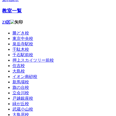
教室一覧
23区
勝どき校
東京中央校
泉岳寺駅校
千駄木校
千石駅前校
押上スカイツリー前校
住吉校
大島校
イオン南砂校
新馬場校
旗の台校
立会川校
戸越銀座校
緑が丘校
武蔵小山校
大鳥居校