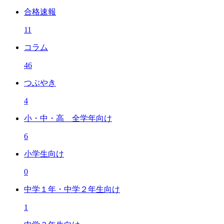
合格速報
11
コラム
46
つぶやき
4
小・中・高 全学年向け
6
小学生向け
0
中学１年・中学２年生向け
1