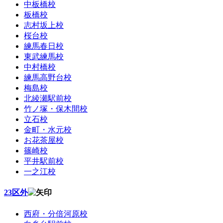
中板橋校
板橋校
志村坂上校
桜台校
練馬春日校
東武練馬校
中村橋校
練馬高野台校
梅島校
北綾瀬駅前校
竹ノ塚・保木間校
立石校
金町・水元校
お花茶屋校
篠崎校
平井駅前校
一之江校
23区外
西府・分倍河原校