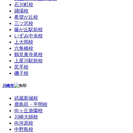
石川町校
踊場校
希望が丘校
三ツ沢校
藤が丘駅前校
いずみ中央校
上大岡校
六角橋校
鶴見東寺尾校
上星川駅前校
尻手校
磯子校
川崎市
武蔵新城校
鹿島田・平間校
向ヶ丘遊園校
川崎大師校
向河原校
中野島校