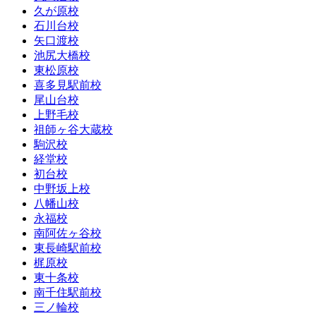
久が原校
石川台校
矢口渡校
池尻大橋校
東松原校
喜多見駅前校
尾山台校
上野毛校
祖師ヶ谷大蔵校
駒沢校
経堂校
初台校
中野坂上校
八幡山校
永福校
南阿佐ヶ谷校
東長崎駅前校
梶原校
東十条校
南千住駅前校
三ノ輪校