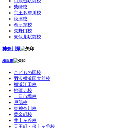
白糸台駅前校
柴崎校
京王多摩川校
秋津校
恋ヶ窪校
矢野口校
東伏見駅前校
神奈川県
横浜市
こどもの国校
羽沢横浜国大前校
横浜江田校
妙蓮寺校
十日市場校
戸部校
東神奈川校
黄金町校
井土ヶ谷校
天王町・保土ヶ谷校