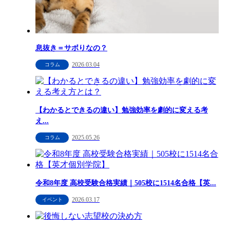
息抜き＝サボりなの？
2026.03.04
コラム
【わかるとできるの違い】勉強効率を劇的に変える考
え...
2025.05.26
コラム
令和8年度 高校受験合格実績｜505校に1514名合格【英...
2026.03.17
イベント