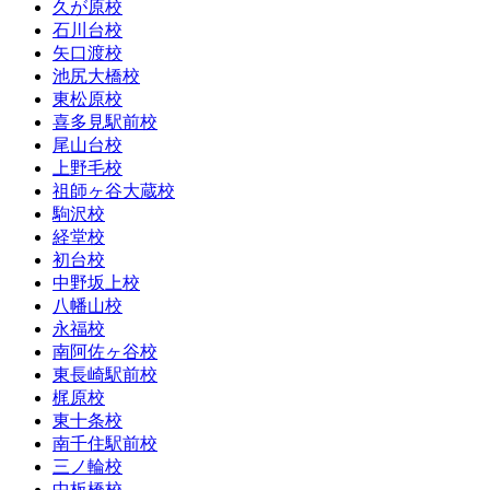
久が原校
石川台校
矢口渡校
池尻大橋校
東松原校
喜多見駅前校
尾山台校
上野毛校
祖師ヶ谷大蔵校
駒沢校
経堂校
初台校
中野坂上校
八幡山校
永福校
南阿佐ヶ谷校
東長崎駅前校
梶原校
東十条校
南千住駅前校
三ノ輪校
中板橋校