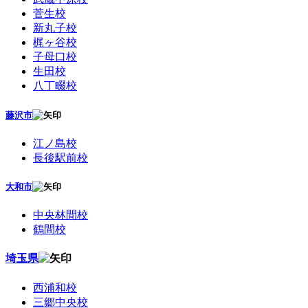
菅生校
新丸子校
梶ヶ谷校
子母口校
生田校
八丁畷校
藤沢市
江ノ島校
長後駅前校
大和市
中央林間校
鶴間校
埼玉県
西浦和校
三郷中央校