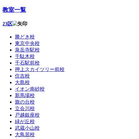
教室一覧
23区
勝どき校
東京中央校
泉岳寺駅校
千駄木校
千石駅前校
押上スカイツリー前校
住吉校
大島校
イオン南砂校
新馬場校
旗の台校
立会川校
戸越銀座校
緑が丘校
武蔵小山校
大鳥居校