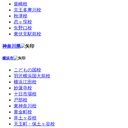
柴崎校
京王多摩川校
秋津校
恋ヶ窪校
矢野口校
東伏見駅前校
神奈川県
横浜市
こどもの国校
羽沢横浜国大前校
横浜江田校
妙蓮寺校
十日市場校
戸部校
東神奈川校
黄金町校
井土ヶ谷校
天王町・保土ヶ谷校