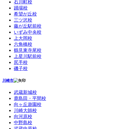
石川町校
踊場校
希望が丘校
三ツ沢校
藤が丘駅前校
いずみ中央校
上大岡校
六角橋校
鶴見東寺尾校
上星川駅前校
尻手校
磯子校
川崎市
武蔵新城校
鹿島田・平間校
向ヶ丘遊園校
川崎大師校
向河原校
中野島校
武蔵中原校