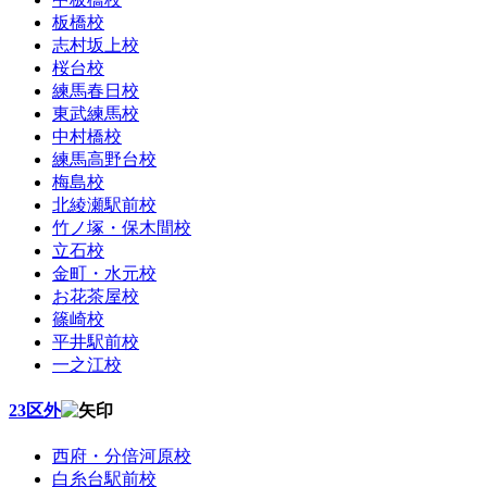
板橋校
志村坂上校
桜台校
練馬春日校
東武練馬校
中村橋校
練馬高野台校
梅島校
北綾瀬駅前校
竹ノ塚・保木間校
立石校
金町・水元校
お花茶屋校
篠崎校
平井駅前校
一之江校
23区外
西府・分倍河原校
白糸台駅前校