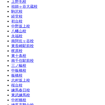
上野毛校
祖師ヶ谷大蔵校
駒沢校
経堂校
初台校
中野坂上校
八幡山校
永福校
南阿佐ヶ谷校
東長崎駅前校
梶原校
東十条校
南千住駅前校
三ノ輪校
中板橋校
板橋校
志村坂上校
桜台校
練馬春日校
東武練馬校
中村橋校
練馬高野台校