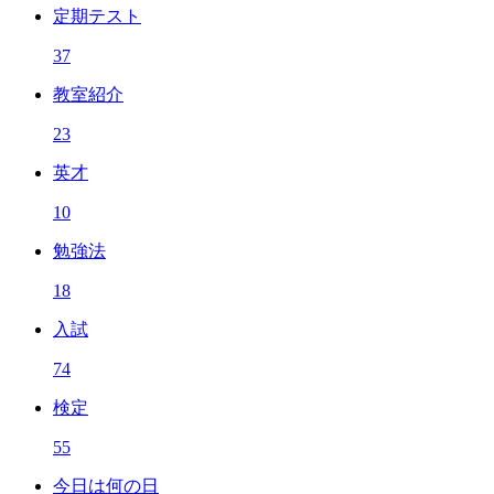
定期テスト
37
教室紹介
23
英才
10
勉強法
18
入試
74
検定
55
今日は何の日