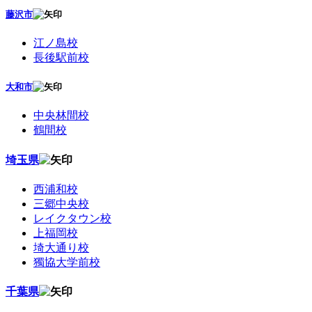
藤沢市
江ノ島校
長後駅前校
大和市
中央林間校
鶴間校
埼玉県
西浦和校
三郷中央校
レイクタウン校
上福岡校
埼大通り校
獨協大学前校
千葉県