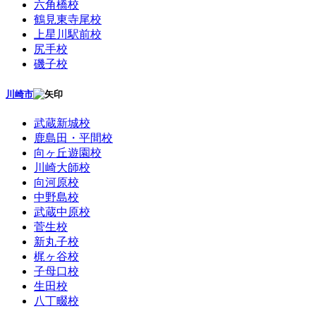
六角橋校
鶴見東寺尾校
上星川駅前校
尻手校
磯子校
川崎市
武蔵新城校
鹿島田・平間校
向ヶ丘遊園校
川崎大師校
向河原校
中野島校
武蔵中原校
菅生校
新丸子校
梶ヶ谷校
子母口校
生田校
八丁畷校