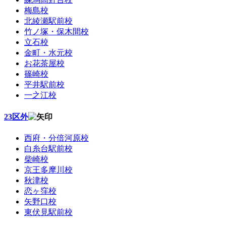
梅島校
北綾瀬駅前校
竹ノ塚・保木間校
立石校
金町・水元校
お花茶屋校
篠崎校
平井駅前校
一之江校
23区外
西府・分倍河原校
白糸台駅前校
柴崎校
京王多摩川校
秋津校
恋ヶ窪校
矢野口校
東伏見駅前校