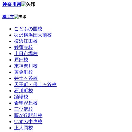
神奈川県
横浜市
こどもの国校
羽沢横浜国大前校
横浜江田校
妙蓮寺校
十日市場校
戸部校
東神奈川校
黄金町校
井土ヶ谷校
天王町・保土ヶ谷校
石川町校
踊場校
希望が丘校
三ツ沢校
藤が丘駅前校
いずみ中央校
上大岡校