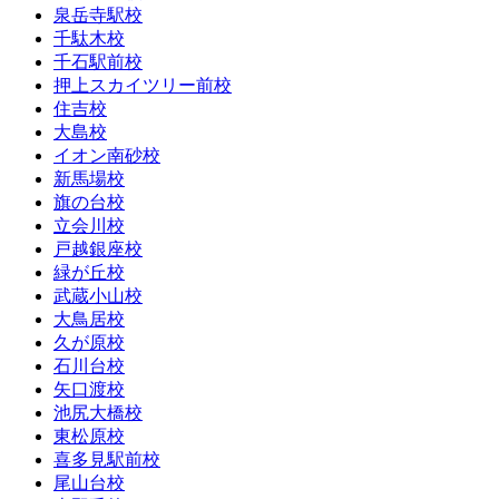
泉岳寺駅校
千駄木校
千石駅前校
押上スカイツリー前校
住吉校
大島校
イオン南砂校
新馬場校
旗の台校
立会川校
戸越銀座校
緑が丘校
武蔵小山校
大鳥居校
久が原校
石川台校
矢口渡校
池尻大橋校
東松原校
喜多見駅前校
尾山台校