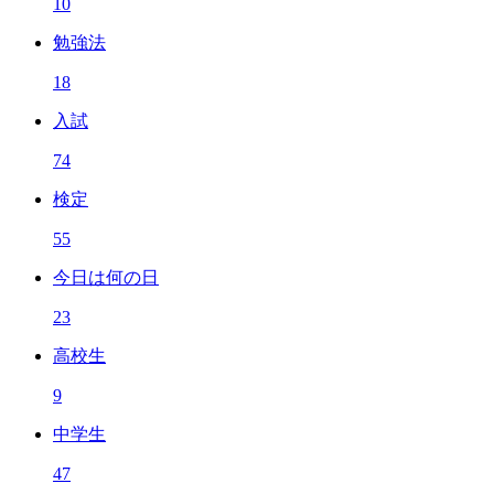
10
勉強法
18
入試
74
検定
55
今日は何の日
23
高校生
9
中学生
47