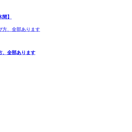
木間】
方、全部あります