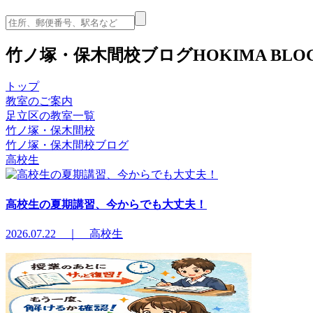
竹ノ塚・保木間校ブログ
HOKIMA BLO
トップ
教室のご案内
足立区の教室一覧
竹ノ塚・保木間校
竹ノ塚・保木間校ブログ
高校生
高校生の夏期講習、今からでも大丈夫！
2026.07.22 ｜ 高校生