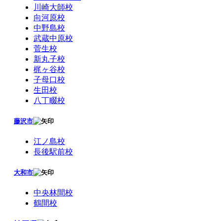
川崎大師校
向河原校
中野島校
武蔵中原校
菅生校
新丸子校
梶ヶ谷校
子母口校
生田校
八丁畷校
藤沢市
江ノ島校
長後駅前校
大和市
中央林間校
鶴間校