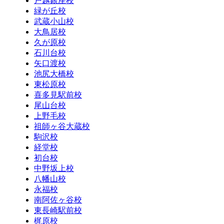
戸越銀座校
緑が丘校
武蔵小山校
大鳥居校
久が原校
石川台校
矢口渡校
池尻大橋校
東松原校
喜多見駅前校
尾山台校
上野毛校
祖師ヶ谷大蔵校
駒沢校
経堂校
初台校
中野坂上校
八幡山校
永福校
南阿佐ヶ谷校
東長崎駅前校
梶原校