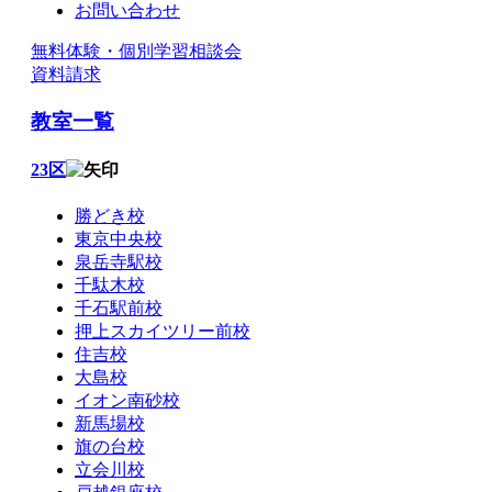
お問い合わせ
無料体験・個別学習相談会
資料請求
教室一覧
23区
勝どき校
東京中央校
泉岳寺駅校
千駄木校
千石駅前校
押上スカイツリー前校
住吉校
大島校
イオン南砂校
新馬場校
旗の台校
立会川校