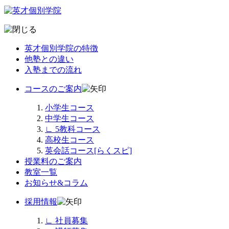
英才個別学院の特徴
他塾との違い
入塾までの流れ
コースのご案内
小学生コース
中学生コース
∟
5教科コース
高校生コース
英会話コース[らくスピ]
授業料のご案内
教室一覧
お知らせ&コラム
採用情報
∟
社員募集