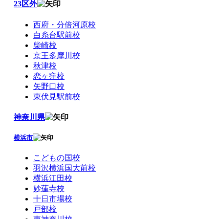
23区外
西府・分倍河原校
白糸台駅前校
柴崎校
京王多摩川校
秋津校
恋ヶ窪校
矢野口校
東伏見駅前校
神奈川県
横浜市
こどもの国校
羽沢横浜国大前校
横浜江田校
妙蓮寺校
十日市場校
戸部校