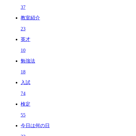
37
教室紹介
23
英才
10
勉強法
18
入試
74
検定
55
今日は何の日