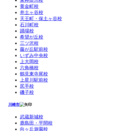
東神奈川校
黄金町校
井土ヶ谷校
天王町・保土ヶ谷校
石川町校
踊場校
希望が丘校
三ツ沢校
藤が丘駅前校
いずみ中央校
上大岡校
六角橋校
鶴見東寺尾校
上星川駅前校
尻手校
磯子校
川崎市
武蔵新城校
鹿島田・平間校
向ヶ丘遊園校