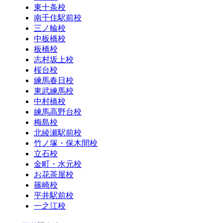
東十条校
南千住駅前校
三ノ輪校
中板橋校
板橋校
志村坂上校
桜台校
練馬春日校
東武練馬校
中村橋校
練馬高野台校
梅島校
北綾瀬駅前校
竹ノ塚・保木間校
立石校
金町・水元校
お花茶屋校
篠崎校
平井駅前校
一之江校