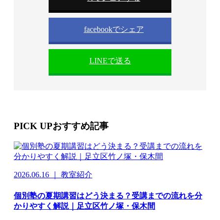
facebookでシェア
LINEで送る
PICK UP
おすすめ記事
2026.06.16 ｜ 教室紹介
個別塾の夏期講習はどう決まる？受講までの流れを分
かりやすく解説｜足立区竹ノ塚・保木間