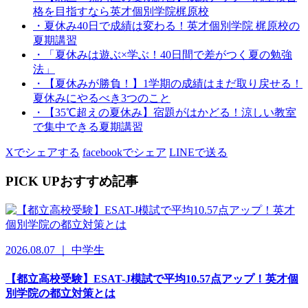
格を目指すなら英才個別学院梶原校
・夏休み40日で成績は変わる！英才個別学院 梶原校の
夏期講習
・「夏休みは遊ぶ×学ぶ！40日間で差がつく夏の勉強
法」
・【夏休みが勝負！】1学期の成績はまだ取り戻せる！
夏休みにやるべき3つのこと
・【35℃超えの夏休み】宿題がはかどる！涼しい教室
で集中できる夏期講習
Xでシェアする
facebookでシェア
LINEで送る
PICK UP
おすすめ記事
2026.08.07 ｜ 中学生
【都立高校受験】ESAT-J模試で平均10.57点アップ！英才個
別学院の都立対策とは