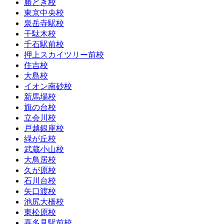
勝どき校
東京中央校
泉岳寺駅校
千駄木校
千石駅前校
押上スカイツリー前校
住吉校
大島校
イオン南砂校
新馬場校
旗の台校
立会川校
戸越銀座校
緑が丘校
武蔵小山校
大鳥居校
久が原校
石川台校
矢口渡校
池尻大橋校
東松原校
喜多見駅前校