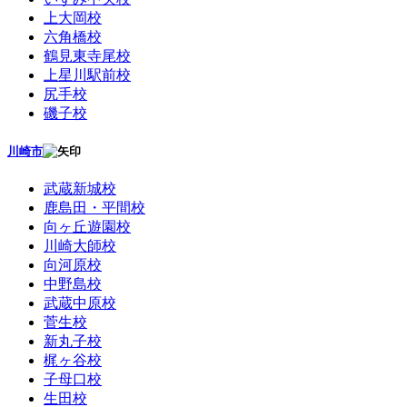
上大岡校
六角橋校
鶴見東寺尾校
上星川駅前校
尻手校
磯子校
川崎市
武蔵新城校
鹿島田・平間校
向ヶ丘遊園校
川崎大師校
向河原校
中野島校
武蔵中原校
菅生校
新丸子校
梶ヶ谷校
子母口校
生田校