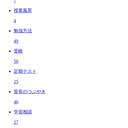
7
授業風景
4
勉強方法
49
受験
56
定期テスト
25
室長のつぶやき
46
学習相談
27