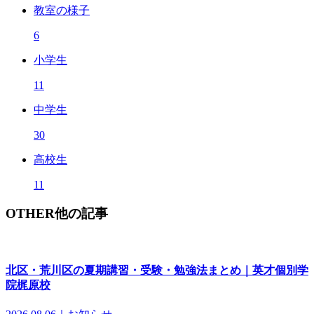
教室の様子
6
小学生
11
中学生
30
高校生
11
OTHER
他の記事
北区・荒川区の夏期講習・受験・勉強法まとめ｜英才個別学
院梶原校