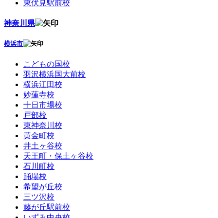
東伏見駅前校
神奈川県
横浜市
こどもの国校
羽沢横浜国大前校
横浜江田校
妙蓮寺校
十日市場校
戸部校
東神奈川校
黄金町校
井土ヶ谷校
天王町・保土ヶ谷校
石川町校
踊場校
希望が丘校
三ツ沢校
藤が丘駅前校
いずみ中央校