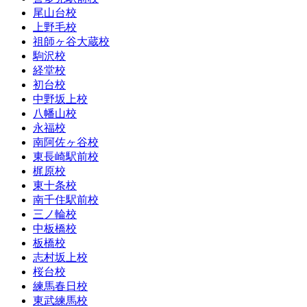
尾山台校
上野毛校
祖師ヶ谷大蔵校
駒沢校
経堂校
初台校
中野坂上校
八幡山校
永福校
南阿佐ヶ谷校
東長崎駅前校
梶原校
東十条校
南千住駅前校
三ノ輪校
中板橋校
板橋校
志村坂上校
桜台校
練馬春日校
東武練馬校