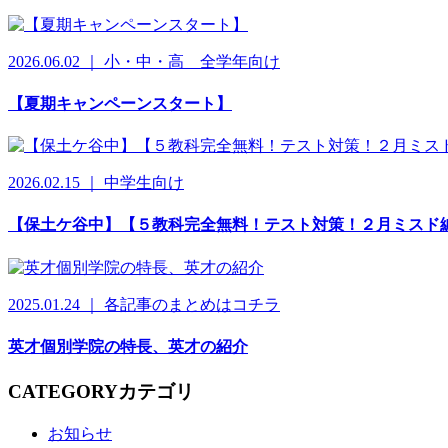
2026.06.02 ｜ 小・中・高 全学年向け
【夏期キャンペーンスタート】
2026.02.15 ｜ 中学生向け
【保土ケ谷中】【５教科完全無料！テスト対策！２月ミスド
2025.01.24 ｜ 各記事のまとめはコチラ
英才個別学院の特長、英才の紹介
CATEGORY
カテゴリ
お知らせ