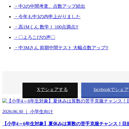
・中2の中間考査、点数アップ続出
・今年も中3の内申上がりました
・高1Mくん 数学Ⅰ 100点満点!!
・〇よろこびの声〇
・中3Mさん 前期中間テスト 大幅点数アップ!!
Xでシェアする
facebookでシェア
2026.06.30 ｜ 小学生向け
【小学4～6年生対象】夏休みは算数の苦手克服チャンス！目