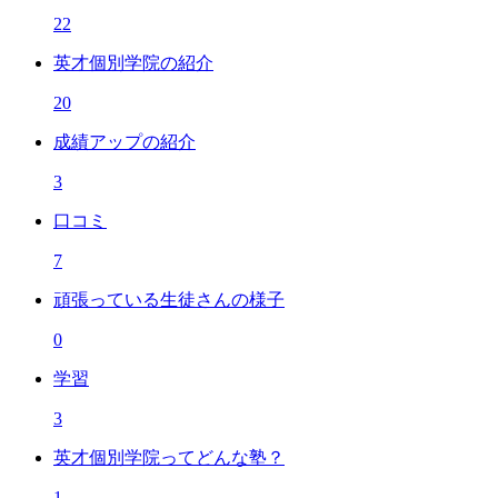
22
英才個別学院の紹介
20
成績アップの紹介
3
口コミ
7
頑張っている生徒さんの様子
0
学習
3
英才個別学院ってどんな塾？
1