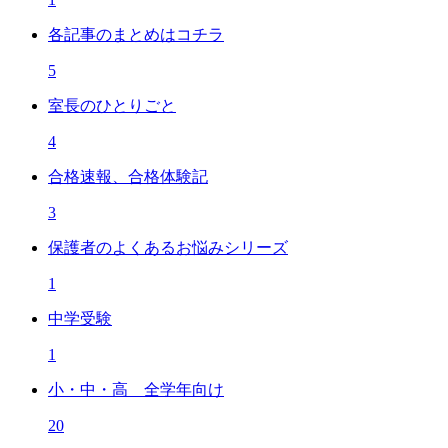
各記事のまとめはコチラ
5
室長のひとりごと
4
合格速報、合格体験記
3
保護者のよくあるお悩みシリーズ
1
中学受験
1
小・中・高 全学年向け
20