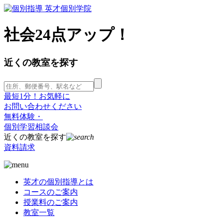
社会24点アップ！
近くの教室を探す
最短1分！お気軽に
お問い合わせください
無料体験・
個別学習相談会
近くの教室を探す
資料請求
英才の個別指導とは
コースのご案内
授業料のご案内
教室一覧