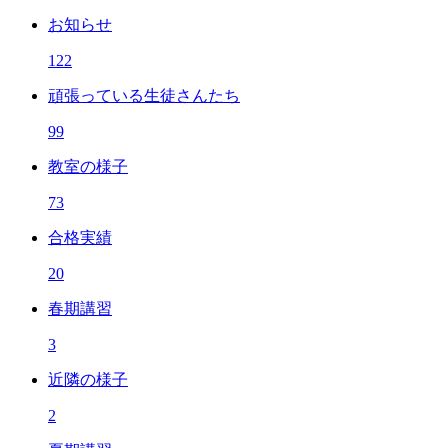
お知らせ
122
頑張っている生徒さんたち
99
教室の様子
73
合格実績
20
春期講習
3
近隣の様子
2