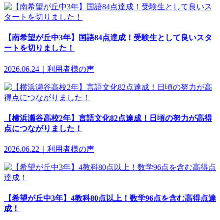
【南希望が丘中3年】国語84点達成！受験生として良いスタ
ートを切りました！
2026.06.24｜利用者様の声
【横浜瀬谷高校2年】言語文化82点達成！日頃の努力が高得
点につながりました！
2026.06.22｜利用者様の声
【希望が丘中3年】4教科80点以上！数学96点を含む高得点達
成！