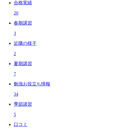
合格実績
20
春期講習
3
近隣の様子
2
夏期講習
7
勉強お役立ち情報
34
季節講習
5
口コミ