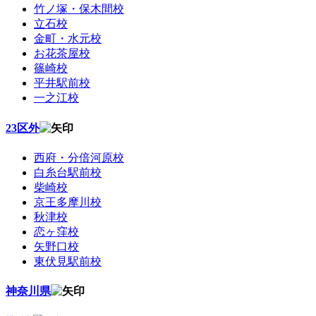
竹ノ塚・保木間校
立石校
金町・水元校
お花茶屋校
篠崎校
平井駅前校
一之江校
23区外
西府・分倍河原校
白糸台駅前校
柴崎校
京王多摩川校
秋津校
恋ヶ窪校
矢野口校
東伏見駅前校
神奈川県