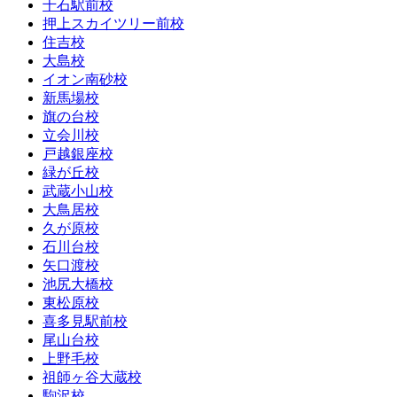
千石駅前校
押上スカイツリー前校
住吉校
大島校
イオン南砂校
新馬場校
旗の台校
立会川校
戸越銀座校
緑が丘校
武蔵小山校
大鳥居校
久が原校
石川台校
矢口渡校
池尻大橋校
東松原校
喜多見駅前校
尾山台校
上野毛校
祖師ヶ谷大蔵校
駒沢校