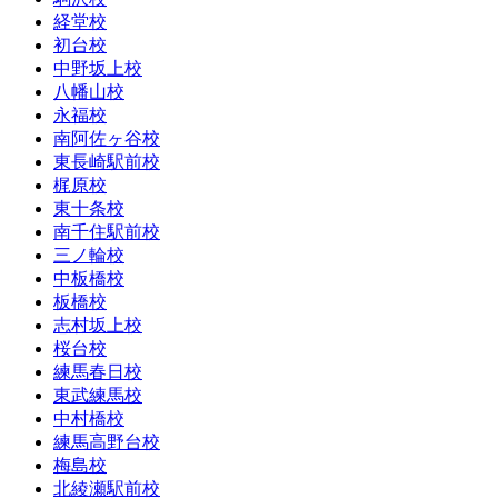
経堂校
初台校
中野坂上校
八幡山校
永福校
南阿佐ヶ谷校
東長崎駅前校
梶原校
東十条校
南千住駅前校
三ノ輪校
中板橋校
板橋校
志村坂上校
桜台校
練馬春日校
東武練馬校
中村橋校
練馬高野台校
梅島校
北綾瀬駅前校