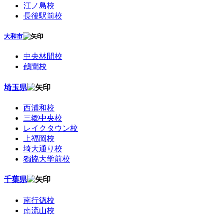
江ノ島校
長後駅前校
大和市
中央林間校
鶴間校
埼玉県
西浦和校
三郷中央校
レイクタウン校
上福岡校
埼大通り校
獨協大学前校
千葉県
南行徳校
南流山校