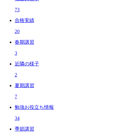
73
合格実績
20
春期講習
3
近隣の様子
2
夏期講習
7
勉強お役立ち情報
34
季節講習