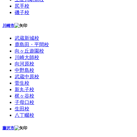
尻手校
磯子校
川崎市
武蔵新城校
鹿島田・平間校
向ヶ丘遊園校
川崎大師校
向河原校
中野島校
武蔵中原校
菅生校
新丸子校
梶ヶ谷校
子母口校
生田校
八丁畷校
藤沢市