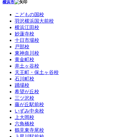
横浜市
こどもの国校
羽沢横浜国大前校
横浜江田校
妙蓮寺校
十日市場校
戸部校
東神奈川校
黄金町校
井土ヶ谷校
天王町・保土ヶ谷校
石川町校
踊場校
希望が丘校
三ツ沢校
藤が丘駅前校
いずみ中央校
上大岡校
六角橋校
鶴見東寺尾校
上星川駅前校