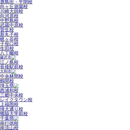
鹿島田・平間校
向ヶ丘遊園校
川崎大師校
向河原校
中野島校
武蔵中原校
菅生校
新丸子校
梶ヶ谷校
子母口校
生田校
八丁畷校
藤沢市
江ノ島校
長後駅前校
大和市
中央林間校
鶴間校
埼玉県
西浦和校
三郷中央校
レイクタウン校
上福岡校
埼大通り校
獨協大学前校
千葉県
南行徳校
南流山校