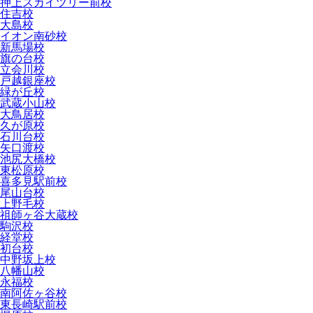
押上スカイツリー前校
住吉校
大島校
イオン南砂校
新馬場校
旗の台校
立会川校
戸越銀座校
緑が丘校
武蔵小山校
大鳥居校
久が原校
石川台校
矢口渡校
池尻大橋校
東松原校
喜多見駅前校
尾山台校
上野毛校
祖師ヶ谷大蔵校
駒沢校
経堂校
初台校
中野坂上校
八幡山校
永福校
南阿佐ヶ谷校
東長崎駅前校