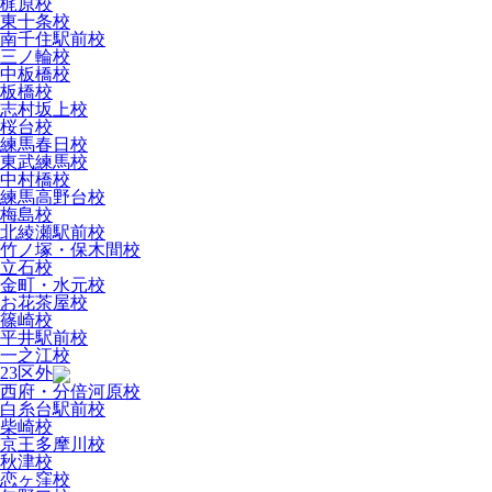
梶原校
東十条校
南千住駅前校
三ノ輪校
中板橋校
板橋校
志村坂上校
桜台校
練馬春日校
東武練馬校
中村橋校
練馬高野台校
梅島校
北綾瀬駅前校
竹ノ塚・保木間校
立石校
金町・水元校
お花茶屋校
篠崎校
平井駅前校
一之江校
23区外
西府・分倍河原校
白糸台駅前校
柴崎校
京王多摩川校
秋津校
恋ヶ窪校