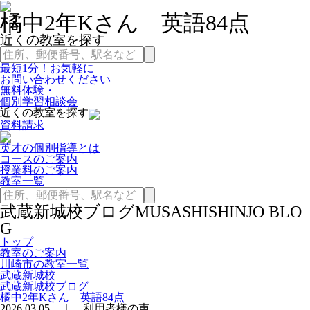
橘中2年Kさん 英語84点
近くの教室を探す
最短1分！お気軽に
お問い合わせください
無料体験・
個別学習相談会
近くの教室を探す
資料請求
英才の個別指導とは
コースのご案内
授業料のご案内
教室一覧
武蔵新城校ブログ
MUSASHISHINJO BLO
G
トップ
教室のご案内
川崎市の教室一覧
武蔵新城校
武蔵新城校ブログ
橘中2年Kさん 英語84点
2026.03.05 ｜ 利用者様の声