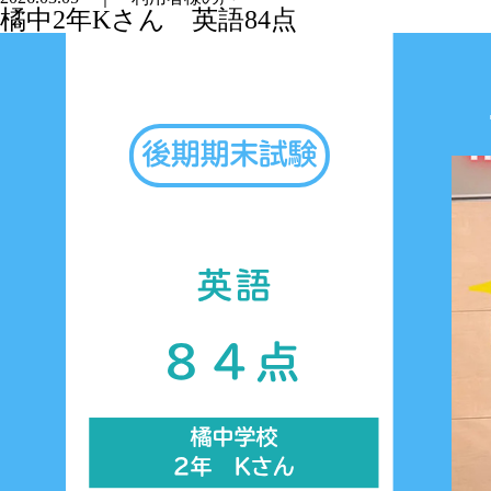
橘中2年Kさん 英語84点