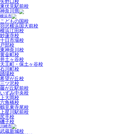
矢野口校
東伏見駅前校
神奈川県
横浜市
こどもの国校
羽沢横浜国大前校
横浜江田校
妙蓮寺校
十日市場校
戸部校
東神奈川校
黄金町校
井土ヶ谷校
天王町・保土ヶ谷校
石川町校
踊場校
希望が丘校
三ツ沢校
藤が丘駅前校
いずみ中央校
上大岡校
六角橋校
鶴見東寺尾校
上星川駅前校
尻手校
磯子校
川崎市
武蔵新城校