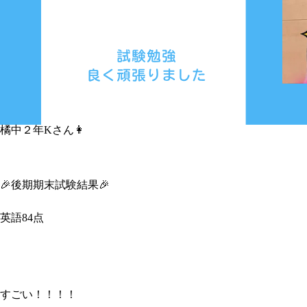
橘中２年Kさん👩
🎉後期期末試験結果🎉
英語84点
すごい！！！！