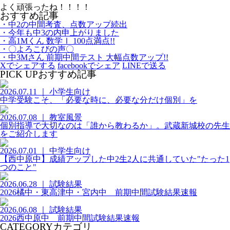
よく頑張ったね！！！！
おすすめ記事
・中2の中間考査、点数アップ続出
・今年も中3の内申上がりました
・高1Mくん 数学Ⅰ 100点満点!!
・〇よろこびの声〇
・中3Mさん 前期中間テスト 大幅点数アップ!!
Xでシェアする
facebookでシェア
LINEで送る
PICK UP
おすすめ記事
2026.07.11 ｜ 小学生向け
中学受験こそ、「必要な時に、必要な分だけ個別」を
2026.07.08 ｜ 教室風景
個別指導で大切なのは「誰から教わるか」。武蔵新城校の先生
をご紹介します
2026.07.01 ｜ 中学生向け
【西中原中】成績アップした中2生2人に共通していた"たった1
つのこと"
2026.06.28 ｜ 試験結果
2026橘中・東高津中・宮内中 前期中間試験結果速報
2026.06.08 ｜ 試験結果
2026西中原中 前期中間試験結果速報
CATEGORY
カテゴリ