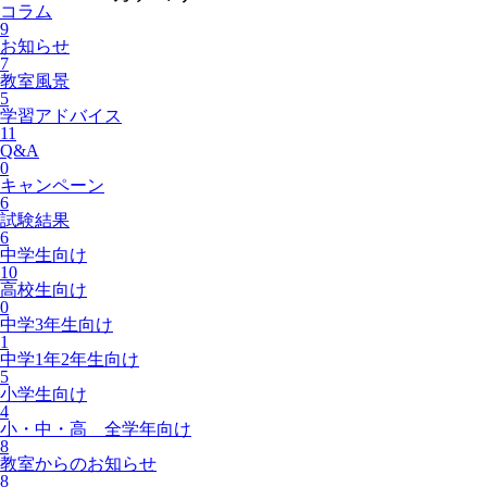
コラム
9
お知らせ
7
教室風景
5
学習アドバイス
11
Q&A
0
キャンペーン
6
試験結果
6
中学生向け
10
高校生向け
0
中学3年生向け
1
中学1年2年生向け
5
小学生向け
4
小・中・高 全学年向け
8
教室からのお知らせ
8