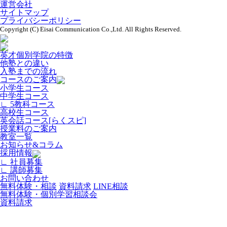
運営会社
サイトマップ
プライバシーポリシー
Copyright (C) Eisai Communication Co.,Ltd. All Rights Reserved.
英才個別学院の特徴
他塾との違い
入塾までの流れ
コースのご案内
小学生コース
中学生コース
∟
5教科コース
高校生コース
英会話コース[らくスピ]
授業料のご案内
教室一覧
お知らせ&コラム
採用情報
∟
社員募集
∟
講師募集
お問い合わせ
無料体験・相談
資料請求
LINE相談
無料体験・個別学習相談会
資料請求