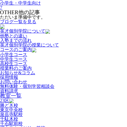
小学生・中学生向け
7
OTHER
他の記事
ただいま準備中です。
ブログ一覧を見る
英才個別学院について
他塾との違い
入塾までの流れ
英才個別学院の授業について
コースのご案内
小学生コース
中学生コース
高校生コース
授業料のご案内
お知らせ&コラム
採用情報
お問い合わせ
無料体験・個別学習相談会
資料請求
教室一覧
23区
勝どき校
東京中央校
泉岳寺駅校
千駄木校
千石駅前校