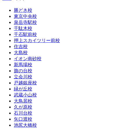
勝どき校
東京中央校
泉岳寺駅校
千駄木校
千石駅前校
押上スカイツリー前校
住吉校
大島校
イオン南砂校
新馬場校
旗の台校
立会川校
戸越銀座校
緑が丘校
武蔵小山校
大鳥居校
久が原校
石川台校
矢口渡校
池尻大橋校