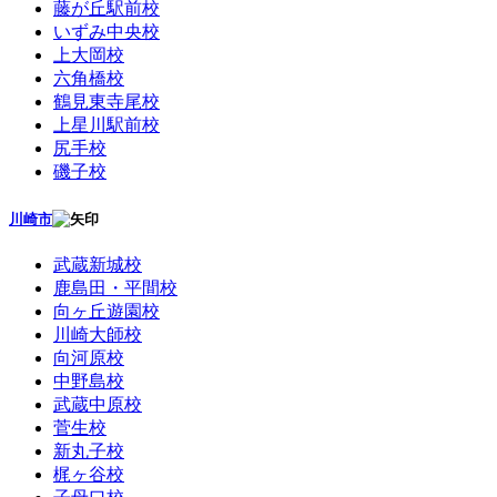
藤が丘駅前校
いずみ中央校
上大岡校
六角橋校
鶴見東寺尾校
上星川駅前校
尻手校
磯子校
川崎市
武蔵新城校
鹿島田・平間校
向ヶ丘遊園校
川崎大師校
向河原校
中野島校
武蔵中原校
菅生校
新丸子校
梶ヶ谷校