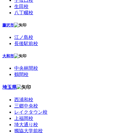
子母口校
生田校
八丁畷校
藤沢市
江ノ島校
長後駅前校
大和市
中央林間校
鶴間校
埼玉県
西浦和校
三郷中央校
レイクタウン校
上福岡校
埼大通り校
獨協大学前校