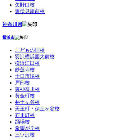
矢野口校
東伏見駅前校
神奈川県
横浜市
こどもの国校
羽沢横浜国大前校
横浜江田校
妙蓮寺校
十日市場校
戸部校
東神奈川校
黄金町校
井土ヶ谷校
天王町・保土ヶ谷校
石川町校
踊場校
希望が丘校
三ツ沢校