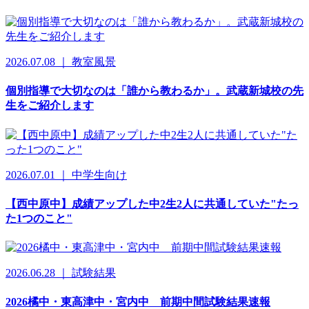
2026.07.08 ｜ 教室風景
個別指導で大切なのは「誰から教わるか」。武蔵新城校の先
生をご紹介します
2026.07.01 ｜ 中学生向け
【西中原中】成績アップした中2生2人に共通していた"たっ
た1つのこと"
2026.06.28 ｜ 試験結果
2026橘中・東高津中・宮内中 前期中間試験結果速報