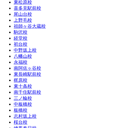
東松原校
喜多見駅前校
尾山台校
上野毛校
祖師ヶ谷大蔵校
駒沢校
経堂校
初台校
中野坂上校
八幡山校
永福校
南阿佐ヶ谷校
東長崎駅前校
梶原校
東十条校
南千住駅前校
三ノ輪校
中板橋校
板橋校
志村坂上校
桜台校