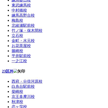
練馬春日校
東武練馬校
中村橋校
練馬高野台校
梅島校
北綾瀬駅前校
竹ノ塚・保木間校
立石校
金町・水元校
お花茶屋校
篠崎校
平井駅前校
一之江校
23区外
西府・分倍河原校
白糸台駅前校
柴崎校
京王多摩川校
秋津校
恋ヶ窪校