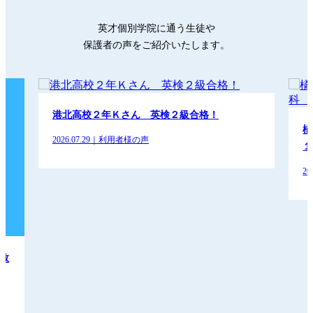
英才個別学院に通う生徒や
保護者の声をご紹介いたします。
港北高校２年Ｋさん 英検２級合格！
橘
2026.07.29｜利用者様の声
１
2
数