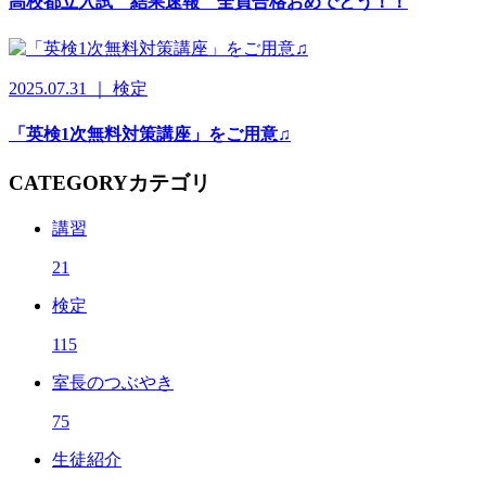
高校都立入試 結果速報 全員合格おめでとう！！
2025.07.31 ｜ 検定
「英検1次無料対策講座」をご用意♫
CATEGORY
カテゴリ
講習
21
検定
115
室長のつぶやき
75
生徒紹介