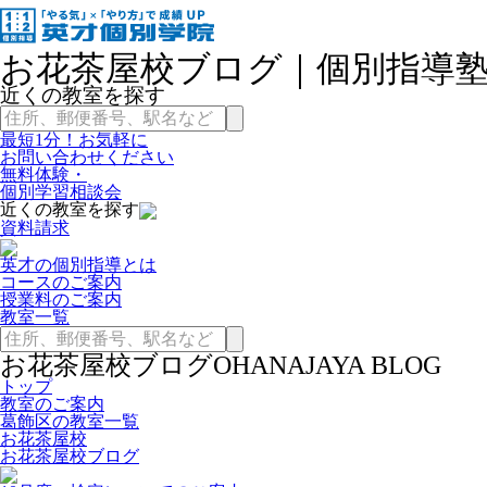
お花茶屋校ブログ｜個別指導塾
近くの教室を探す
最短1分！お気軽に
お問い合わせください
無料体験・
個別学習相談会
近くの教室を探す
資料請求
英才の個別指導とは
コースのご案内
授業料のご案内
教室一覧
お花茶屋校ブログ
OHANAJAYA BLOG
トップ
教室のご案内
葛飾区の教室一覧
お花茶屋校
お花茶屋校ブログ