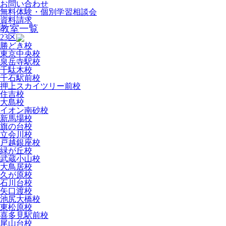
お問い合わせ
無料体験・個別学習相談会
資料請求
教室一覧
23区
勝どき校
東京中央校
泉岳寺駅校
千駄木校
千石駅前校
押上スカイツリー前校
住吉校
大島校
イオン南砂校
新馬場校
旗の台校
立会川校
戸越銀座校
緑が丘校
武蔵小山校
大鳥居校
久が原校
石川台校
矢口渡校
池尻大橋校
東松原校
喜多見駅前校
尾山台校