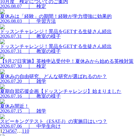
10月度 検定についてのご案内
2026.08.07 ｜ 検定
夏休みは「経験」の期間！経験が学力増強に効果的
2026.08.03 ｜ 学習方法
ドッスンチャレンジ！景品をGETする生徒さん続出
2026.07.31 ｜ 教室の様子
ドッスンチャレンジ！景品をGETする生徒さん続出
2026.07.31 ｜ 教室の様子
【9月27日実施】英検申込受付中！夏休みから始める英検対策
2026.07.30 ｜ 検定
夏休みの自由研究、どんな研究が選ばれるのか？
2026.07.20 ｜ 雑学
夏期自習応援企画【ドッスンチャレンジ】始まりました
2026.07.16 ｜ 教室の様子
夏休み間近！
2026.07.15 ｜ 雑学
スピーキングテスト（ESAT-J）の実施日はいつ？
2026.07.06 ｜ 中学生向け
1
2
3
4
5
6
7
…
110