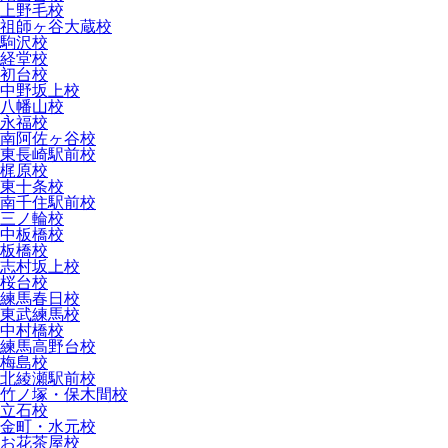
上野毛校
祖師ヶ谷大蔵校
駒沢校
経堂校
初台校
中野坂上校
八幡山校
永福校
南阿佐ヶ谷校
東長崎駅前校
梶原校
東十条校
南千住駅前校
三ノ輪校
中板橋校
板橋校
志村坂上校
桜台校
練馬春日校
東武練馬校
中村橋校
練馬高野台校
梅島校
北綾瀬駅前校
竹ノ塚・保木間校
立石校
金町・水元校
お花茶屋校