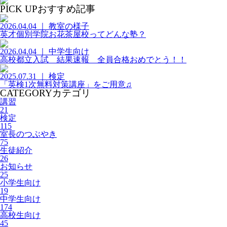
PICK UP
おすすめ記事
2026.04.04 ｜ 教室の様子
英才個別学院お花茶屋校ってどんな塾？
2026.04.04 ｜ 中学生向け
高校都立入試 結果速報 全員合格おめでとう！！
2025.07.31 ｜ 検定
「英検1次無料対策講座」をご用意♫
CATEGORY
カテゴリ
講習
21
検定
115
室長のつぶやき
75
生徒紹介
26
お知らせ
25
小学生向け
19
中学生向け
174
高校生向け
45