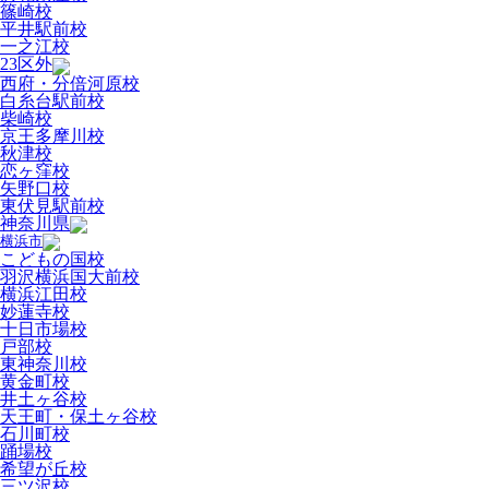
篠崎校
平井駅前校
一之江校
23区外
西府・分倍河原校
白糸台駅前校
柴崎校
京王多摩川校
秋津校
恋ヶ窪校
矢野口校
東伏見駅前校
神奈川県
横浜市
こどもの国校
羽沢横浜国大前校
横浜江田校
妙蓮寺校
十日市場校
戸部校
東神奈川校
黄金町校
井土ヶ谷校
天王町・保土ヶ谷校
石川町校
踊場校
希望が丘校
三ツ沢校