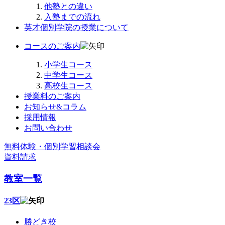
他塾との違い
入塾までの流れ
英才個別学院の授業について
コースのご案内
小学生コース
中学生コース
高校生コース
授業料のご案内
お知らせ&コラム
採用情報
お問い合わせ
無料体験・個別学習相談会
資料請求
教室一覧
23区
勝どき校