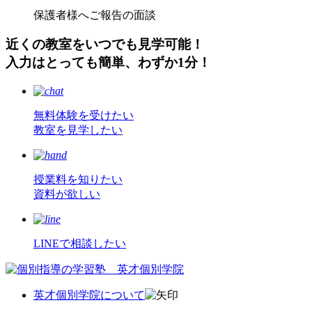
保護者様へご報告の面談
近くの教室をいつでも見学可能！
入力はとっても簡単、わずか1分！
無料体験
を
受
けたい
教室
を
見学
したい
授業料
を
知
りたい
資料
が
欲
しい
LINEで相談したい
英才個別学院について