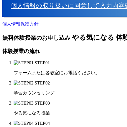
個人情報の取り扱いに同意して
入力内容
個人情報保護方針
や
る
気
に
な
る
体
無料体験授業のお申し込み
体験授業の流れ
STEP01
フォームまたは各教室にお電話ください。
STEP02
学習カウンセリング
STEP03
やる気になる授業
STEP04