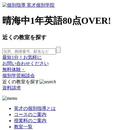
晴海中1年英語80点OVER!
近くの教室を探す
最短1分！お気軽に
お問い合わせください
無料体験・
個別学習相談会
近くの教室を探す
資料請求
英才の個別指導とは
コースのご案内
授業料のご案内
教室一覧