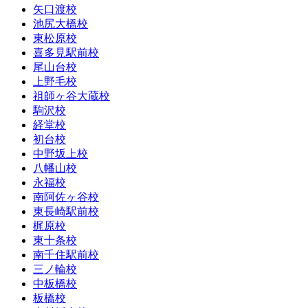
矢口渡校
池尻大橋校
東松原校
喜多見駅前校
尾山台校
上野毛校
祖師ヶ谷大蔵校
駒沢校
経堂校
初台校
中野坂上校
八幡山校
永福校
南阿佐ヶ谷校
東長崎駅前校
梶原校
東十条校
南千住駅前校
三ノ輪校
中板橋校
板橋校