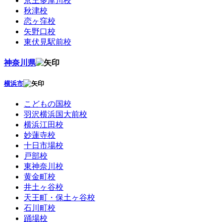
京王多摩川校
秋津校
恋ヶ窪校
矢野口校
東伏見駅前校
神奈川県
横浜市
こどもの国校
羽沢横浜国大前校
横浜江田校
妙蓮寺校
十日市場校
戸部校
東神奈川校
黄金町校
井土ヶ谷校
天王町・保土ヶ谷校
石川町校
踊場校