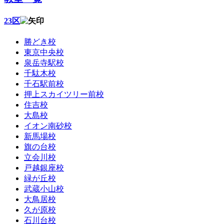
23区
勝どき校
東京中央校
泉岳寺駅校
千駄木校
千石駅前校
押上スカイツリー前校
住吉校
大島校
イオン南砂校
新馬場校
旗の台校
立会川校
戸越銀座校
緑が丘校
武蔵小山校
大鳥居校
久が原校
石川台校