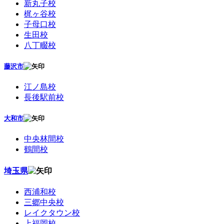
新丸子校
梶ヶ谷校
子母口校
生田校
八丁畷校
藤沢市
江ノ島校
長後駅前校
大和市
中央林間校
鶴間校
埼玉県
西浦和校
三郷中央校
レイクタウン校
上福岡校