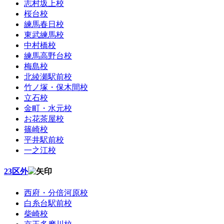
志村坂上校
桜台校
練馬春日校
東武練馬校
中村橋校
練馬高野台校
梅島校
北綾瀬駅前校
竹ノ塚・保木間校
立石校
金町・水元校
お花茶屋校
篠崎校
平井駅前校
一之江校
23区外
西府・分倍河原校
白糸台駅前校
柴崎校