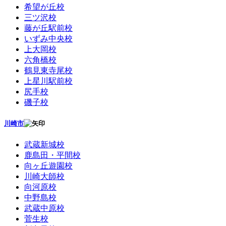
希望が丘校
三ツ沢校
藤が丘駅前校
いずみ中央校
上大岡校
六角橋校
鶴見東寺尾校
上星川駅前校
尻手校
磯子校
川崎市
武蔵新城校
鹿島田・平間校
向ヶ丘遊園校
川崎大師校
向河原校
中野島校
武蔵中原校
菅生校