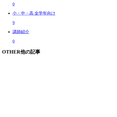
0
小・中・高 全学年向け
9
講師紹介
0
OTHER
他の記事